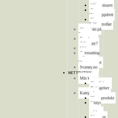
arrangement
Viltseminaret
Kurs –
Hjorteoppdrett
Kurs –
Feltkontrollør
Hjortejakt på
Svanøy
Besøke oss
på Svanøy?
Video
Overnatting
ved
Hjortesenteret
Svanøy.no
NETTBUTIKK
Min konto
Handlekurv
Betingelser
Kategorier
Hjorteprodukt
Utstyr
og
redskap
Litteratur