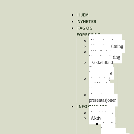
HJEM
NYHETER
FAG OG
FORSKNING
Kunnskapsbase
Hjorteforvaltning
Håndbok i
hjorteforvaltning
Pakketilbud
til
kommunene
Forskning
ved Norsk
Hjortesenter
Foredrag og
presentasjoner
INFORMASJON
Kontakt oss
Aktiviteter
Se alle
kurs og