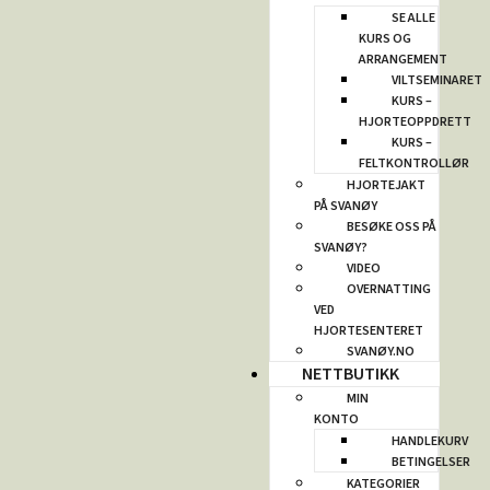
SE ALLE
KURS OG
ARRANGEMENT
VILTSEMINARET
KURS –
HJORTEOPPDRETT
KURS –
FELTKONTROLLØR
HJORTEJAKT
PÅ SVANØY
BESØKE OSS PÅ
SVANØY?
VIDEO
OVERNATTING
VED
HJORTESENTERET
SVANØY.NO
NETTBUTIKK
MIN
KONTO
HANDLEKURV
BETINGELSER
KATEGORIER