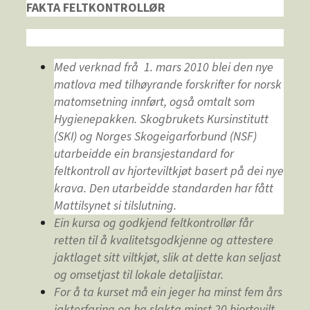
FAKTA FELTKONTROLLØR
Med verknad frå 1. mars 2010 blei den nye
matlova med tilhøyrande forskrifter for norsk
matomsetning innført, også omtalt som
Hygienepakken. Skogbrukets Kursinstitutt
(SKI) og Norges Skogeigarforbund (NSF)
utarbeidde ein bransjestandard for
feltkontroll av hjorteviltkjøt basert på dei nye
krava. Den utarbeidde standarden har fått
Mattilsynet si tilslutning.
Ein kursa og godkjend feltkontrollør får
retten til å kvalitetsgodkjenne og attestere
jaktlaget sitt viltkjøt, slik at dette kan seljast
og omsetjast til lokale detaljistar.
For å ta kurset må ein jeger ha minst fem års
jakterfaring og ha slakta minst 20 hjortevilt.