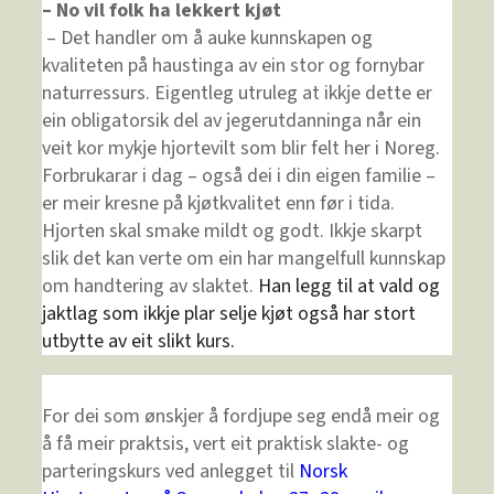
– No vil folk ha lekkert kjøt
– Det handler om å auke kunnskapen og
kvaliteten på haustinga av ein stor og fornybar
naturressurs. Eigentleg utruleg at ikkje dette er
ein obligatorsik del av jegerutdanninga når ein
veit kor mykje hjortevilt som blir felt her i Noreg.
Forbrukarar i dag – også dei i din eigen familie –
er meir kresne på kjøtkvalitet enn før i tida.
Hjorten skal smake mildt og godt. Ikkje skarpt
slik det kan verte om ein har mangelfull kunnskap
om handtering av slaktet.
Han legg til at vald og
jaktlag som ikkje plar selje kjøt også har stort
utbytte av eit slikt kurs.
For dei som ønskjer å fordjupe seg endå meir og
å få meir praktsis, vert eit praktisk slakte- og
parteringskurs ved anlegget til
Norsk