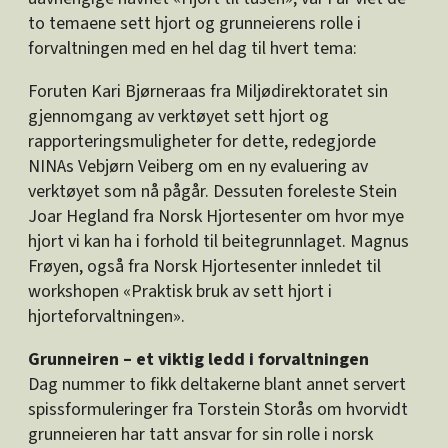
to temaene sett hjort og grunneierens rolle i
forvaltningen med en hel dag til hvert tema:
Foruten Kari Bjørneraas fra Miljødirektoratet sin
gjennomgang av verktøyet sett hjort og
rapporteringsmuligheter for dette, redegjorde
NINAs Vebjørn Veiberg om en ny evaluering av
verktøyet som nå pågår. Dessuten foreleste Stein
Joar Hegland fra Norsk Hjortesenter om hvor mye
hjort vi kan ha i forhold til beitegrunnlaget. Magnus
Frøyen, også fra Norsk Hjortesenter innledet til
workshopen «Praktisk bruk av sett hjort i
hjorteforvaltningen».
Grunneiren – et viktig ledd i forvaltningen
Dag nummer to fikk deltakerne blant annet servert
spissformuleringer fra Torstein Storås om hvorvidt
grunneieren har tatt ansvar for sin rolle i norsk