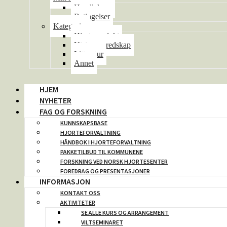
Handlekurv
Betingelser
Kategorier
Hjorteprodukt
Utstyr og redskap
Litteratur
Annet
HJEM
NYHETER
FAG OG FORSKNING
KUNNSKAPSBASE
HJORTEFORVALTNING
HÅNDBOK I HJORTEFORVALTNING
PAKKETILBUD TIL KOMMUNENE
FORSKNING VED NORSK HJORTESENTER
FOREDRAG OG PRESENTASJONER
INFORMASJON
KONTAKT OSS
AKTIVITETER
SE ALLE KURS OG ARRANGEMENT
VILTSEMINARET