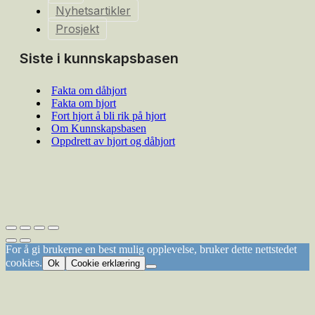
Nyhetsartikler
Prosjekt
Siste i kunnskapsbasen
Fakta om dåhjort
Fakta om hjort
Fort hjort å bli rik på hjort
Om Kunnskapsbasen
Oppdrett av hjort og dåhjort
For å gi brukerne en best mulig opplevelse, bruker dette nettstedet
cookies.
Ok
Cookie erklæring