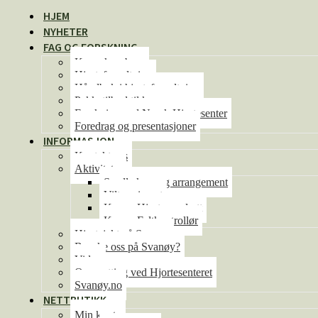
HJEM
NYHETER
FAG OG FORSKNING
Kunnskapsbase
Hjorteforvaltning
Håndbok i hjorteforvaltning
Pakketilbud til kommunene
Forskning ved Norsk Hjortesenter
Foredrag og presentasjoner
INFORMASJON
Kontakt oss
Aktiviteter
Se alle kurs og arrangement
Viltseminaret
Kurs – Hjorteoppdrett
Kurs – Feltkontrollør
Hjortejakt på Svanøy
Besøke oss på Svanøy?
Video
Overnatting ved Hjortesenteret
Svanøy.no
NETTBUTIKK
Min konto