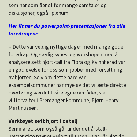
seminar som åpnet for mange samtaler og
diskusjoner, også i plenum.
Her finner du powerpoint-presentasjoner fra alle
foredragene
– Dette var veldig nyttige dager med mange gode
foredrag. Og særlig synes jeg worshopen med å
analysere sett hjort-tall fra Flora og Kvinnherad var
en god øvelse for oss som jobber med forvaltning
av hjorten. Selv om dette bare var
eksempelkommuner har mye av det vi lærte direkte
overføringsverdi til våre egne områder, sier
viltforvalter i Bremanger kommune, Bjørn Henry
Martinussen.
Verktøyet sett hjort i detalj
Seminaret, som også går under det årstall-
uavhengige navnet «Hjort til tusen», var i år viet de