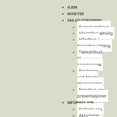
HJEM
NYHETER
FAG OG FORSKNING
Kunnskapsbase
Hjorteforvaltning
Håndbok i
hjorteforvaltning
Pakketilbud
til
kommunene
Forskning
ved Norsk
Hjortesenter
Foredrag og
presentasjoner
INFORMASJON
Kontakt oss
Aktiviteter