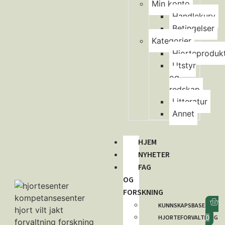
Min konto
Handlekurv
Betingelser
Kategorier
Hjorteproduk
Utstyr
og
redskap
Litteratur
Annet
HJEM
NYHETER
FAG
OG
FORSKNING
KUNNSKAPSBASE
HJORTEFORVALTNING
0