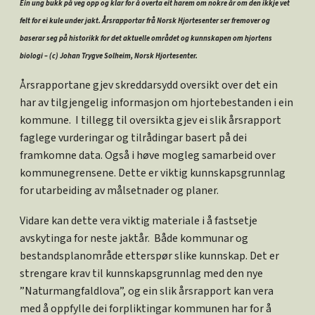
Ein ung bukk på veg opp og klar for å overta eit harem om nokre år om den ikkje vet
felt for ei kule under jakt. Årsrapportar frå Norsk Hjortesenter ser fremover og
baserar seg på historikk for det aktuelle området og kunnskapen om hjortens
biologi – (c) Johan Trygve Solheim, Norsk Hjortesenter.
Årsrapportane gjev skreddarsydd oversikt over det ein
har av tilgjengelig informasjon om hjortebestanden i ein
kommune. I tillegg til oversikta gjev ei slik årsrapport
faglege vurderingar og tilrådingar basert på dei
framkomne data. Også i høve mogleg samarbeid over
kommunegrensene. Dette er viktig kunnskapsgrunnlag
for utarbeiding av målsetnader og planer.
Vidare kan dette vera viktig materiale i å fastsetje
avskytinga for neste jaktår. Både kommunar og
bestandsplanområde etterspør slike kunnskap. Det er
strengare krav til kunnskapsgrunnlag med den nye
”Naturmangfaldlova”, og ein slik årsrapport kan vera
med å oppfylle dei forpliktingar kommunen har for å