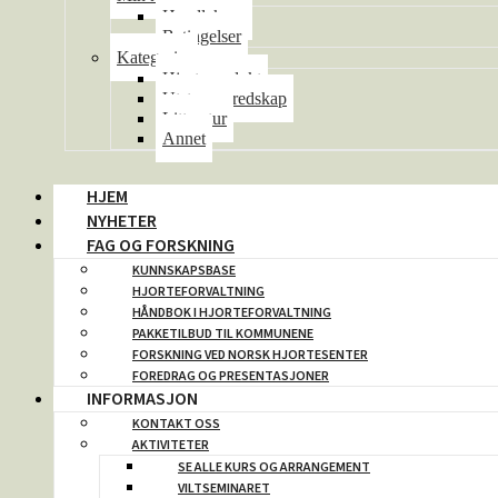
Handlekurv
Betingelser
Kategorier
Hjorteprodukt
Utstyr og redskap
Litteratur
Annet
HJEM
NYHETER
FAG OG FORSKNING
KUNNSKAPSBASE
HJORTEFORVALTNING
HÅNDBOK I HJORTEFORVALTNING
PAKKETILBUD TIL KOMMUNENE
FORSKNING VED NORSK HJORTESENTER
FOREDRAG OG PRESENTASJONER
INFORMASJON
KONTAKT OSS
AKTIVITETER
SE ALLE KURS OG ARRANGEMENT
VILTSEMINARET