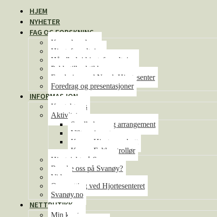
HJEM
NYHETER
FAG OG FORSKNING
Kunnskapsbase
Hjorteforvaltning
Håndbok i hjorteforvaltning
Pakketilbud til kommunene
Forskning ved Norsk Hjortesenter
Foredrag og presentasjoner
INFORMASJON
Kontakt oss
Aktiviteter
Se alle kurs og arrangement
Viltseminaret
Kurs – Hjorteoppdrett
Kurs – Feltkontrollør
Hjortejakt på Svanøy
Besøke oss på Svanøy?
Video
Overnatting ved Hjortesenteret
Svanøy.no
NETTBUTIKK
Min konto