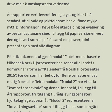
drive meir kunnskapsretta verksemd.
Årsrapporten vert leveret ferdig trykt og klar til å
sendast ut til vald og jaktfelt som her vil finne mykje
nyttig informasjon i høve både utarbeiding og evaluering
av bestandsplanane sine. I tillegg til papirversjonen vert
den òg levert som ei pdf-fil samt ein powerpoint
presentasjon med alle diagram.
Eit slik dokument utgjer ”modul 1” i det modulbaserte
tilbodet Norsk Hjortesenter har sendt alle landets
kommunar i form av ”Kalender frå Norsk Hjortesenter
2015”. For dei som har behov for fleire tenester er det
mulig å bestille fleire modular. ”Modul 2” har vi kalla
”kompetanseavtale” og denne inneheld, i tillegg til
Årsrapporten, fri tilgang til rådgjevingstenester i
hjortefaglege spørsmål. ”Modul 3” representerer ei
”forvaltningsavtale” som i tillegg til det som inngår i