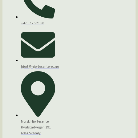
+47 57 75 21 80
hjort@hjortesenteret.no
Norsk Hjortesenter
Kvalstadvegen 191
6914 Svanøy