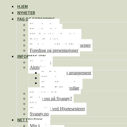
HJEM
NYHETER
FAG OG FORSKNING
Kunnskapsbase
Hjorteforvaltning
Håndbok i hjorteforvaltning
Pakketilbud til kommunene
Forskning ved Norsk Hjortesenter
Foredrag og presentasjoner
INFORMASJON
Kontakt oss
Aktiviteter
Se alle kurs og arrangement
Viltseminaret
Kurs – Hjorteoppdrett
Kurs – Feltkontrollør
Hjortejakt på Svanøy
Besøke oss på Svanøy?
Video
Overnatting ved Hjortesenteret
Svanøy.no
NETTBUTIKK
Min konto