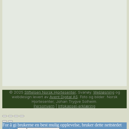
© 2025
Stiftelsen Norsk Hjortesenter
, Svanøy.
Webløsning
og
webdesign levert av
Avent Digital AS
. Foto og bilder: Norsk
Hjortesenter, Johan Trygve Solheim.
Personvern
|
Infokapsel-erklæring
For å gi brukerne en best mulig opplevelse, bruker dette nettstedet