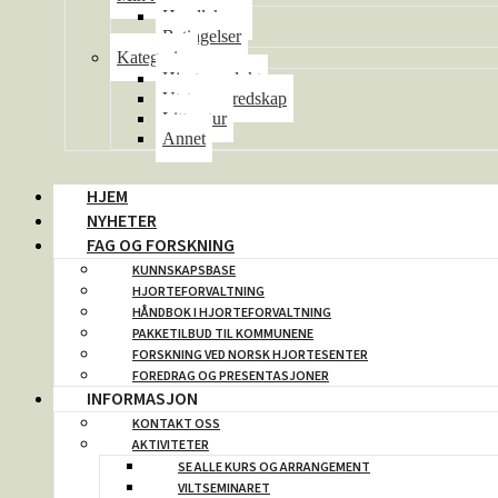
Handlekurv
Betingelser
Kategorier
Hjorteprodukt
Utstyr og redskap
Litteratur
Annet
HJEM
NYHETER
FAG OG FORSKNING
KUNNSKAPSBASE
HJORTEFORVALTNING
HÅNDBOK I HJORTEFORVALTNING
PAKKETILBUD TIL KOMMUNENE
FORSKNING VED NORSK HJORTESENTER
FOREDRAG OG PRESENTASJONER
INFORMASJON
KONTAKT OSS
AKTIVITETER
SE ALLE KURS OG ARRANGEMENT
VILTSEMINARET