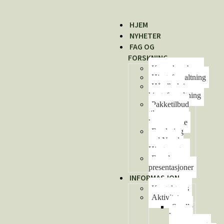
HJEM
NYHETER
FAG OG
FORSKNING
Kunnskapsbase
Hjorteforvaltning
Håndbok i
hjorteforvaltning
Pakketilbud
til
kommunene
Forskning
ved Norsk
Hjortesenter
Foredrag og
presentasjoner
INFORMASJON
Kontakt oss
Aktiviteter
Se alle
kurs og