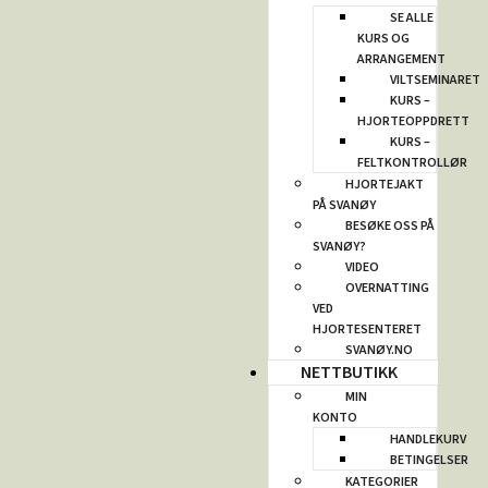
SE ALLE
KURS OG
ARRANGEMENT
VILTSEMINARET
KURS –
HJORTEOPPDRETT
KURS –
FELTKONTROLLØR
HJORTEJAKT
PÅ SVANØY
BESØKE OSS PÅ
SVANØY?
VIDEO
OVERNATTING
VED
HJORTESENTERET
SVANØY.NO
NETTBUTIKK
MIN
KONTO
HANDLEKURV
BETINGELSER
KATEGORIER