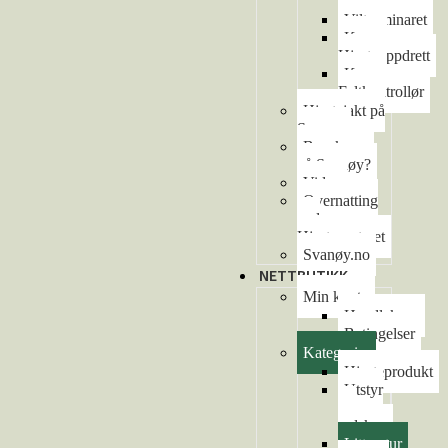
arrangement
Viltseminaret
Kurs –
Hjorteoppdrett
Kurs –
Feltkontrollør
Hjortejakt på
Svanøy
Besøke oss
på Svanøy?
Video
Overnatting
ved
Hjortesenteret
Svanøy.no
NETTBUTIKK
Min konto
Handlekurv
Betingelser
Kategorier
Hjorteprodukt
Utstyr
og
redskap
Litteratur