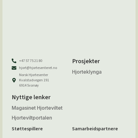
Prosjekter
+47 57 75 21 80
hjort@hjortesenteret.no
Hjorteklynga
Norsk Hjortesenter
Kvalstadvegen 191
6914 Svanøy
Nyttige lenker
Magasinet Hjorteviltet
Hjorteviltportalen
Støttespillere
Samarbeidspartnere