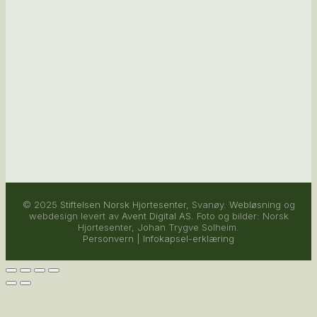
© 2025
Stiftelsen Norsk Hjortesenter
, Svanøy.
Webløsning
og
webdesign levert av
Avent Digital AS
. Foto og bilder: Norsk
Hjortesenter, Johan Trygve Solheim.
Personvern
|
Infokapsel-erklæring