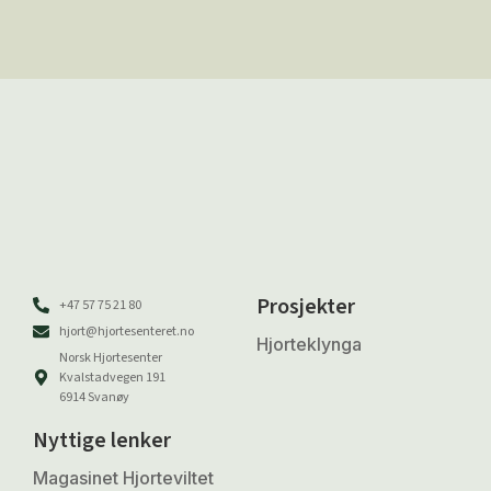
Prosjekter
+47 57 75 21 80
hjort@hjortesenteret.no
Hjorteklynga
Norsk Hjortesenter
Kvalstadvegen 191
6914 Svanøy
Nyttige lenker
Magasinet Hjorteviltet