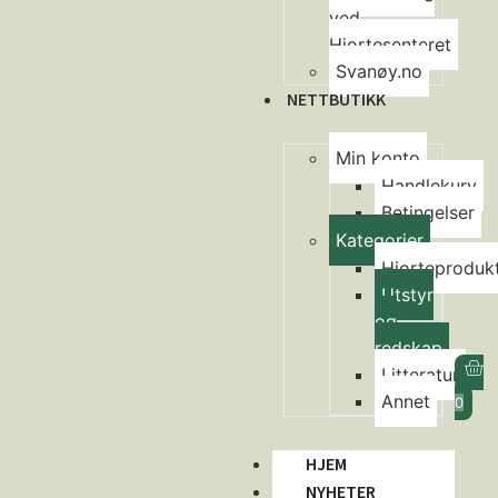
ved
Hjortesenteret
Svanøy.no
NETTBUTIKK
Min konto
Handlekurv
Betingelser
Kategorier
Hjorteproduk
Utstyr
og
redskap
Litteratur
Annet
0
HJEM
NYHETER