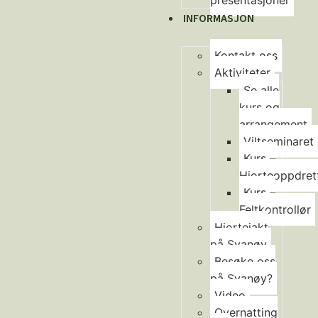
presentasjoner
INFORMASJON
Kontakt oss
Aktiviteter
Se alle
kurs og
arrangement
Viltseminaret
Kurs –
Hjorteoppdret
Kurs –
Feltkontrollør
Hjortejakt
på Svanøy
Besøke oss
på Svanøy?
Video
Overnatting