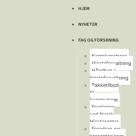
HJEM
NYHETER
FAG OG FORSKNING
Kunnskapsbase
Hjorteforvaltning
Håndbok i
hjorteforvaltning
Pakketilbud
til
kommunene
Forskning
ved Norsk
Hjortesenter
Foredrag og