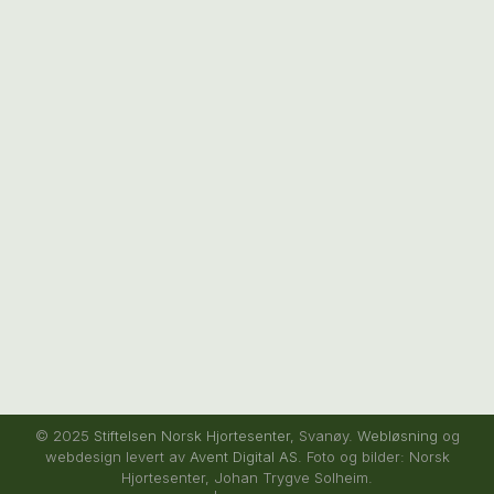
© 2025
Stiftelsen Norsk Hjortesenter
, Svanøy.
Webløsning
og
webdesign levert av
Avent Digital AS
. Foto og bilder: Norsk
Hjortesenter, Johan Trygve Solheim.