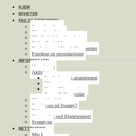
HJEM
NYHETER
FAG OG FORSKNING
Kunnskapsbase
Hjorteforvaltning
Håndbok i hjorteforvaltning
Pakketilbud til kommunene
Forskning ved Norsk Hjortesenter
Foredrag og presentasjoner
INFORMASJON
Kontakt oss
Aktiviteter
Se alle kurs og arrangement
Viltseminaret
Kurs – Hjorteoppdrett
Kurs – Feltkontrollør
Hjortejakt på Svanøy
Besøke oss på Svanøy?
Video
Overnatting ved Hjortesenteret
Svanøy.no
NETTBUTIKK
Min konto