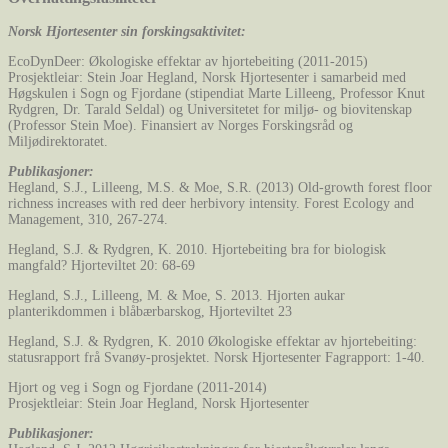
Norsk Hjortesenter sin forskingsaktivitet:
EcoDynDeer: Økologiske effektar av hjortebeiting (2011-2015)
Prosjektleiar: Stein Joar Hegland, Norsk Hjortesenter i samarbeid med
Høgskulen i Sogn og Fjordane (stipendiat Marte Lilleeng, Professor Knut
Rydgren, Dr. Tarald Seldal) og Universitetet for miljø- og biovitenskap
(Professor Stein Moe). Finansiert av Norges Forskingsråd og
Miljødirektoratet.
Publikasjoner:
Hegland, S.J., Lilleeng, M.S. & Moe, S.R. (2013) Old-growth forest floor
richness increases with red deer herbivory intensity. Forest Ecology and
Management, 310, 267-274.
Hegland, S.J. & Rydgren, K. 2010. Hjortebeiting bra for biologisk
mangfald? Hjorteviltet 20: 68-69
Hegland, S.J., Lilleeng, M. & Moe, S. 2013. Hjorten aukar
planterikdommen i blåbærbarskog, Hjorteviltet 23
Hegland, S.J. & Rydgren, K. 2010 Økologiske effektar av hjortebeiting:
statusrapport frå Svanøy-prosjektet. Norsk Hjortesenter Fagrapport: 1-40.
Hjort og veg i Sogn og Fjordane (2011-2014)
Prosjektleiar: Stein Joar Hegland, Norsk Hjortesenter
Publikasjoner: