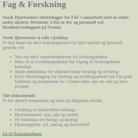
Fag & Forskning
Norsk Hjortesenter tilrettelegger for FoU i samarbeid med en rekke
andre aktører. Herunder å leie ut dyr og personell ved
forsøksdyranleggene på Svanøy.
Norsk Hjortesenter si rolle i forsking
Vi skal skape ein aktiv kunnskapsarena for hjort spesielt og hjortevilt
generelt ved:
Vera ein aktiv samarbeidspartnar for forskingsaktørar
Bidra til at forvaltningsaktørar har tilgang til forskingsbasert
kunnskap
Skape møteplassar for aktørane innan forsking og utvikling
Drive tilrettelegging for forsking og utviklingsarbeid ved å ha gode
fasilitetar og kompetanse for å kunne støtte opp om små og store
prosjekt.
Våre fokusområde
Vi har spesiell kompetanse og fokus på følgjande område:
Utvikling av hjorteviltforvaltninga
Hjorteressursen: mat, jakt og reiseliv
Ny kunnskap om biologi og økologi
Hjorteoppdrett: avl, næring og dyrevelferd
Gå til Kunnskapsbasen