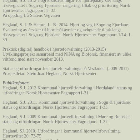
Hegland, S.J. 2012 Høgrisikostrekningar for hjortepåkøyrsler langs
riksvegnettet i Sogn og Fjordane: rangering, tiltak og prioritering Norsk
Hjortesenter Fagrapport 1- 33.
På oppdrag frå Statens Vegvesen
Hegland, S. J. & Hamre, L. N. 2014. Hjort og veg i Sogn og Fjordane:
Evaluering av årsaker til hjortepåkøyrsler og avbøtande tiltak langs
riksvegnettet i Sogn og Fjordane. Norsk Hjortesenter Fagrapport 1/14: 1-
39.
Praktisk (digital) handbok i hjorteforvaltning (2013-2015)
Utviklingsprosjekt samarbeid med NINA og Bioforsk, finansiert av ulike
viltfond med start november 2013.
Status og utfordringar for hjorteforvaltninga på Vestlandet (2009-2011)
Prosjektleiar: Stein Joar Hegland, Norsk Hjortesenter
Publikasjonar:
Hegland, S.J. 2012 Kommunal hjorteviltforvalting i Hordaland: status og
utfordringar. Norsk Hjortesenter Fagrapport1-31.
Hegland, S.J. 2011. Kommunal hjorteviltforvaltning i Sogn & Fjordane:
status og utfordringar. Norsk Hjortesenter Fagrapport: 1-33.
Hegland, S.J. 2009 Kommunal hjorteviltforvaltning i Møre og Romsdal:
status og utfordringar. Norsk Hjortesenter Fagrapport: 1-27.
Hegland, SJ. 2010. Utfordringar i kommunal hjorteviltforvaltning.
Hjorteviltet 20: 73-75