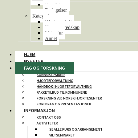
Handlekurv
Betingelser
Kategorier
Hjorteprodukt
Utstyr og redskap
Litteratur
Annet
HJEM
NYHETER
FAG OG FORSKNING
KUNNSKAPSBASE
HJORTEFORVALTNING
HÅNDBOK I HJORTEFORVALTNING
PAKKETILBUD TIL KOMMUNENE
FORSKNING VED NORSK HJORTESENTER
FOREDRAG OG PRESENTASJONER
INFORMASJON
KONTAKT OSS
AKTIVITETER
SE ALLE KURS OG ARRANGEMENT
VILTSEMINARET