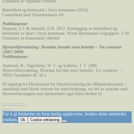
Finansiert av regionale viltfond.
Beitetilbod og beitetrykk i Stryn kommune (2012)
I samarbeid med Utmarksressurs AS
Publikasjonar:
Hegland, S.J. & Aabrekk, O.R. 2012. Kartlegging av beitetilbod og
beitetrykk av hjort i Stryn kommune. Norsk Hjortesenter Fagrapport: 1-30
Finansiert av kommunalt viltfond
Hjorteviltforvaltning: Hvordan forvalte store beitedyr – Tre scenarier
(2007-2009)
Publikasjonar:
Andersen, R., Fagerheim, W. 1. og Solheim, J. T. 2009.
Hjorteviltforvaltning. Hvordan forvalte store beitedyr. Tre scenarier. –
NINA Temahefte 40. 92 s.
På oppdrag frå Direktoratet for Naturforvaltning (no Miljødirektoratet), i
samarbeid med Norsk institutt for naturforskning, ein del av arbeidet med
Hjorteviltstrategien som hjortesentert også bidro direkte til.
For å gi brukerne en best mulig opplevelse, bruker dette nettstedet
cookies.
Ok
Cookie erklæring