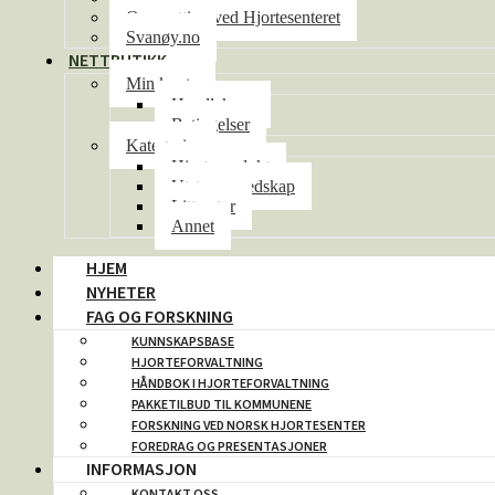
Overnatting ved Hjortesenteret
Svanøy.no
NETTBUTIKK
Min konto
Handlekurv
Betingelser
Kategorier
Hjorteprodukt
Utstyr og redskap
Litteratur
Annet
HJEM
NYHETER
FAG OG FORSKNING
KUNNSKAPSBASE
HJORTEFORVALTNING
HÅNDBOK I HJORTEFORVALTNING
PAKKETILBUD TIL KOMMUNENE
FORSKNING VED NORSK HJORTESENTER
FOREDRAG OG PRESENTASJONER
INFORMASJON
KONTAKT OSS