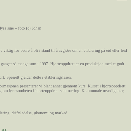
dyra sine – foto (c) Johan
 viktig for bedre å bli i stand til å avgjøre om en etablering på eid eller leid
fire ganger så mange som i 1997. Hjorteoppdrett er en produksjon med et godt
t. Spesielt gjelder dette i etableringsfasen.
ormasjonen presenterer vi blant annet gjennom kurs. Kurset i hjorteoppdrett
arm og om lønnsomheten i hjorteoppdrett som næring. Kommunale myndigheter,
blering, driftsledelse, økonomi og marked.
utikk
.