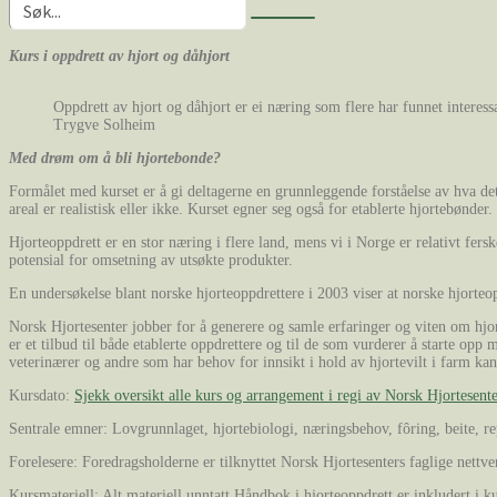
Kurs i oppdrett av hjort og dåhjort
Oppdrett av hjort og dåhjort er ei næring som flere har funnet interess
Trygve Solheim
Med drøm om å bli hjortebonde?
Formålet med kurset er å gi deltagerne en grunnleggende forståelse av hva det vi
areal er realistisk eller ikke. Kurset egner seg også for etablerte hjortebønder.
Hjorteoppdrett er en stor næring i flere land, mens vi i Norge er relativt fer
potensial for omsetning av utsøkte produkter.
En undersøkelse blant norske hjorteoppdrettere i 2003 viser at norske hjorteopp
Norsk Hjortesenter jobber for å generere og samle erfaringer og viten om hjo
er et tilbud til både etablerte oppdrettere og til de som vurderer å starte 
veterinærer og andre som har behov for innsikt i hold av hjortevilt i farm kan
Kursdato:
Sjekk oversikt alle kurs og arrangement i regi av Norsk Hjortesent
Sentrale emner: Lovgrunnlaget, hjortebiologi, næringsbehov, fôring, beite, re
Forelesere: Foredragsholderne er tilknyttet Norsk Hjortesenters faglige nettv
Kursmateriell: Alt materiell unntatt Håndbok i hjorteoppdrett er inkludert i k