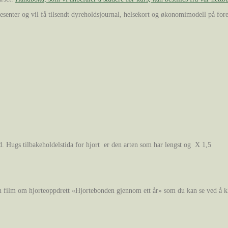
esenter og vil få tilsendt dyreholdsjournal, helsekort og økonomimodell på fores
. Hugs tilbakeholdelstida for hjort er den arten som har lengst og X 1,5
n film om hjorteoppdrett «Hjortebonden gjennom ett år» som du kan se ved å kl