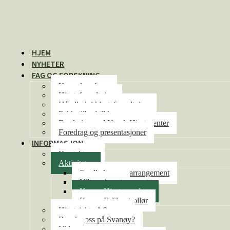
HJEM
NYHETER
FAG OG FORSKNING
Kunnskapsbase
Hjorteforvaltning
Håndbok i hjorteforvaltning
Pakketilbud til kommunene
Forskning ved Norsk Hjortesenter
Foredrag og presentasjoner
INFORMASJON
Kontakt oss
Aktiviteter
Se alle kurs og arrangement
Viltseminaret
Kurs – Hjorteoppdrett
Kurs – Feltkontrollør
Hjortejakt på Svanøy
Besøke oss på Svanøy?
Video