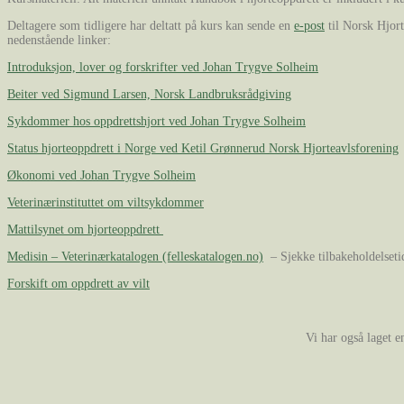
Deltagere som tidligere har deltatt på kurs kan sende en
e-post
til Norsk Hjort
nedenstående linker:
Introduksjon, lover og forskrifter ved Johan Trygve Solheim
Beiter ved Sigmund Larsen, Norsk Landbruksrådgiving
Sykdommer hos oppdrettshjort ved Johan Trygve Solheim
Status hjorteoppdrett i Norge ved Ketil Grønnerud Norsk Hjorteavlsforening
Økonomi ved Johan Trygve Solheim
Veterinærinstituttet om viltsykdommer
Mattilsynet om hjorteoppdrett
Medisin – Veterinærkatalogen (felleskatalogen.no)
– Sjekke tilbakeholdelsetid
Forskift om oppdrett av vilt
Vi har også laget e