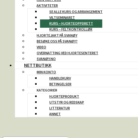
AKTIVITETER
SE ALLE KURS OG ARRANGEMENT
VILTSEMINARET
KURS – HJORTEOPPDRETT
KURS – FELTKONTROLLØR
HJORTEJAKT PÅ SVANØY
BESØKE OSS PÅ SVANØY?
VIDEO
OVERNATTING VED HJORTESENTERET
SVANØY.NO
NETTBUTIKK
MIN KONTO
HANDLEKURV
BETINGELSER
KATEGORIER
HJORTEPRODUKT
UTSTYR OG REDSKAP
LITTERATUR
ANNET