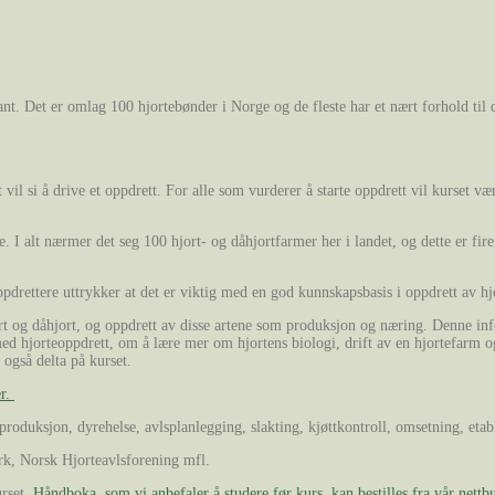
ant. Det er omlag 100 hjortebønder i Norge og de fleste har et nært forhold til 
l si å drive et oppdrett. For alle som vurderer å starte oppdrett vil kurset være
ske. I alt nærmer det seg 100 hjort- og dåhjortfarmer her i landet, og dette er 
drettere uttrykker at det er viktig med en god kunnskapsbasis i oppdrett av hjor
rt og dåhjort, og oppdrett av disse artene som produksjon og næring. Denne inf
opp med hjorteoppdrett, om å lære mer om hjortens biologi, drift av en hjortef
 også delta på kurset.
er.
produksjon, dyrehelse, avlsplanlegging, slakting, kjøttkontroll, omsetning, eta
erk, Norsk Hjorteavlsforening mfl.
urset.
Håndboka, som vi anbefaler å studere før kurs, kan bestilles fra vår nettb