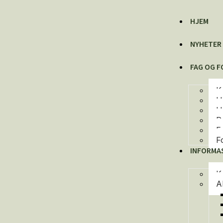
HJEM
NYHETER
FAG OG 
K
H
H
P
F
F
INFORMA
K
A