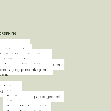
FORSKNING
unnskapsbase
jorteforvaltning
åndbok i hjorteforvaltning
akketilbud til kommunene
orskning ved Norsk Hjortesenter
oredrag og presentasjoner
SJON
ontakt oss
ktiviteter
Se alle kurs og arrangement
Viltseminaret
Kurs – Hjorteoppdrett