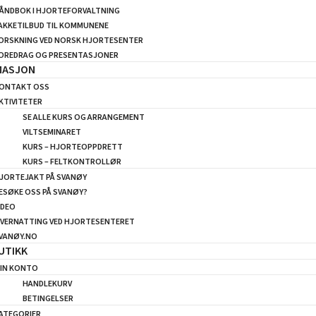
ÅNDBOK I HJORTEFORVALTNING
AKKETILBUD TIL KOMMUNENE
ORSKNING VED NORSK HJORTESENTER
OREDRAG OG PRESENTASJONER
MASJON
ONTAKT OSS
KTIVITETER
SE ALLE KURS OG ARRANGEMENT
VILTSEMINARET
KURS – HJORTEOPPDRETT
KURS – FELTKONTROLLØR
JORTEJAKT PÅ SVANØY
ESØKE OSS PÅ SVANØY?
IDEO
VERNATTING VED HJORTESENTERET
VANØY.NO
UTIKK
IN KONTO
HANDLEKURV
BETINGELSER
ATEGORIER