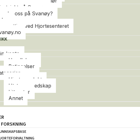
Kurs – Feltkontrollør
jortejakt på Svanøy
esøke oss på Svanøy?
ideo
vernatting ved Hjortesenteret
vanøy.no
IKK
in konto
Handlekurv
Betingelser
ategorier
Hjorteprodukt
Utstyr og redskap
Litteratur
Annet
ER
G FORSKNING
UNNSKAPSBASE
JORTEFORVALTNING