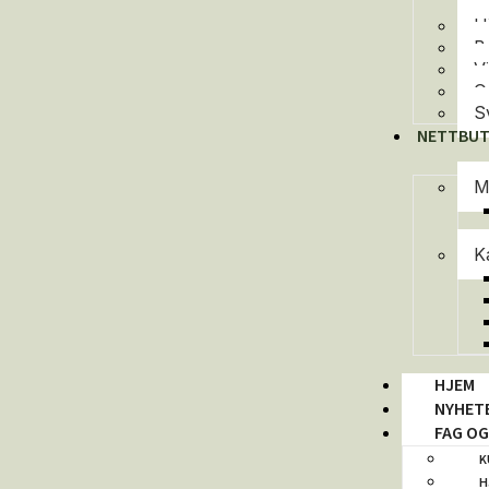
H
B
V
O
S
NETTBUT
M
K
HJEM
NYHET
FAG O
K
H