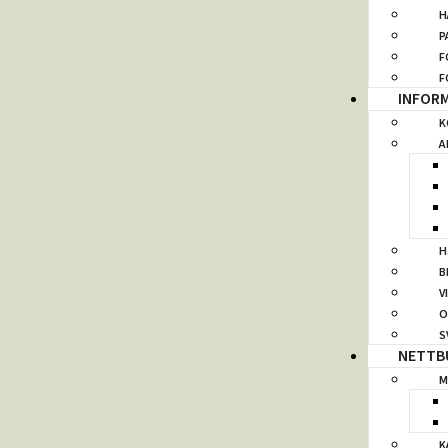
H
P
F
F
INFOR
K
A
H
B
V
O
S
NETTB
M
K