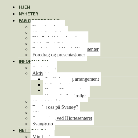
HJEM
NYHETER
FAG OG FORSKNING
Kunnskapsbase
Hjorteforvaltning
Håndbok i hjorteforvaltning
Pakketilbud til kommunene
Forskning ved Norsk Hjortesenter
Foredrag og presentasjoner
INFORMASJON
Kontakt oss
Aktiviteter
Se alle kurs og arrangement
Viltseminaret
Kurs – Hjorteoppdrett
Kurs – Feltkontrollør
Hjortejakt på Svanøy
Besøke oss på Svanøy?
Video
Overnatting ved Hjortesenteret
Svanøy.no
NETTBUTIKK
Min konto