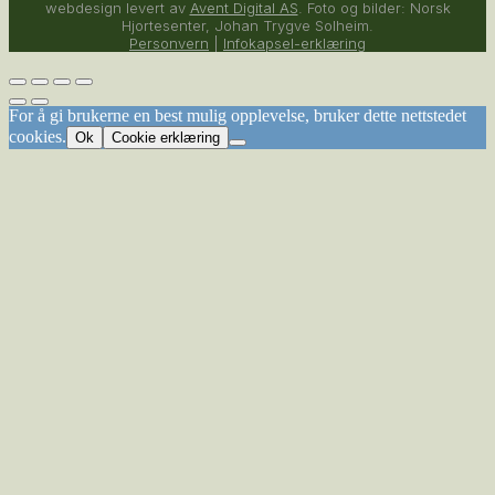
webdesign levert av
Avent Digital AS
. Foto og bilder: Norsk
Hjortesenter, Johan Trygve Solheim.
Personvern
|
Infokapsel-erklæring
For å gi brukerne en best mulig opplevelse, bruker dette nettstedet
cookies.
Ok
Cookie erklæring