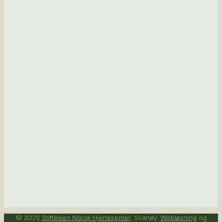
© 2025
Stiftelsen Norsk Hjortesenter
, Svanøy.
Webløsning
og