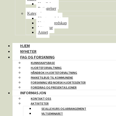
Handlekurv
Betingelser
Kategorier
Hjorteprodukt
Utstyr og redskap
Litteratur
Annet
HJEM
NYHETER
FAG OG FORSKNING
KUNNSKAPSBASE
HJORTEFORVALTNING
HÅNDBOK I HJORTEFORVALTNING
PAKKETILBUD TIL KOMMUNENE
FORSKNING VED NORSK HJORTESENTER
FOREDRAG OG PRESENTASJONER
INFORMASJON
KONTAKT OSS
AKTIVITETER
SE ALLE KURS OG ARRANGEMENT
VILTSEMINARET