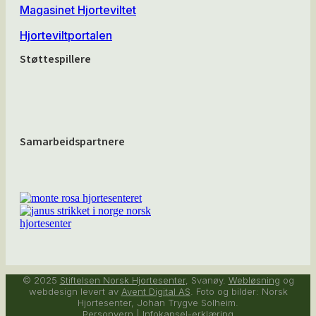
Magasinet Hjorteviltet
Hjorteviltportalen
Støttespillere
Samarbeidspartnere
© 2025
Stiftelsen Norsk Hjortesenter
, Svanøy.
Webløsning
og
webdesign levert av
Avent Digital AS
. Foto og bilder: Norsk
Hjortesenter, Johan Trygve Solheim.
Personvern
|
Infokapsel-erklæring