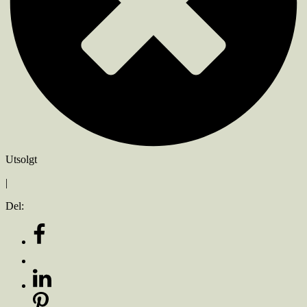
Utsolgt
|
Del: