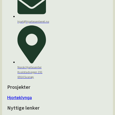
hjort@hjortesenteret.no
Norsk Hjortesenter
Kvalstadvegen 191
6914 Svanøy
Prosjekter
Hjorteklynga
Nyttige lenker