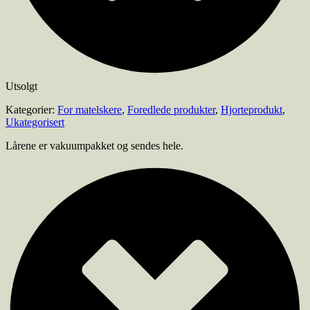
Utsolgt
Kategorier:
For matelskere
,
Foredlede produkter
,
Hjorteprodukt
,
Ukategorisert
Lårene er vakuumpakket og sendes hele.