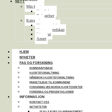
NETTBUTIKK
Min konto
Handlekurv
Betingelser
Kategorier
Hjorteprodukt
Utstyr og redskap
Litteratur
Annet
HJEM
NYHETER
FAG OG FORSKNING
KUNNSKAPSBASE
HJORTEFORVALTNING
HÅNDBOK I HJORTEFORVALTNING
PAKKETILBUD TIL KOMMUNENE
FORSKNING VED NORSK HJORTESENTER
FOREDRAG OG PRESENTASJONER
INFORMASJON
KONTAKT OSS
AKTIVITETER
SE ALLE KURS OG ARRANGEMENT