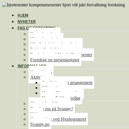
HJEM
NYHETER
FAG OG FORSKNING
Kunnskapsbase
Hjorteforvaltning
Håndbok i hjorteforvaltning
Pakketilbud til kommunene
Forskning ved Norsk Hjortesenter
Foredrag og presentasjoner
INFORMASJON
Kontakt oss
Aktiviteter
Se alle kurs og arrangement
Viltseminaret
Kurs – Hjorteoppdrett
Kurs – Feltkontrollør
Hjortejakt på Svanøy
Besøke oss på Svanøy?
Video
Overnatting ved Hjortesenteret
Svanøy.no