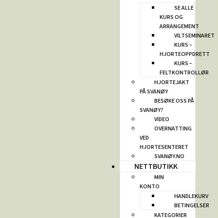
SE ALLE
KURS OG
ARRANGEMENT
VILTSEMINARET
KURS –
HJORTEOPPDRETT
KURS –
FELTKONTROLLØR
HJORTEJAKT
PÅ SVANØY
BESØKE OSS PÅ
SVANØY?
VIDEO
OVERNATTING
VED
HJORTESENTERET
SVANØY.NO
NETTBUTIKK
MIN
KONTO
HANDLEKURV
BETINGELSER
KATEGORIER