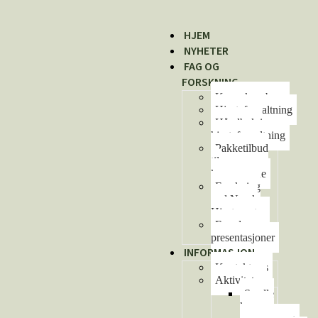
HJEM
NYHETER
FAG OG
FORSKNING
Kunnskapsbase
Hjorteforvaltning
Håndbok i
hjorteforvaltning
Pakketilbud
til
kommunene
Forskning
ved Norsk
Hjortesenter
Foredrag og
presentasjoner
INFORMASJON
Kontakt oss
Aktiviteter
Se alle
kurs og