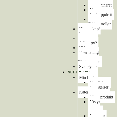
arrangement
Viltseminaret
Kurs –
Hjorteoppdrett
Kurs –
Feltkontrollør
Hjortejakt på
Svanøy
Besøke oss
på Svanøy?
Video
Overnatting
ved
Hjortesenteret
Svanøy.no
NETTBUTIKK
Min konto
Handlekurv
Betingelser
Kategorier
Hjorteprodukt
Utstyr
og
redskap
Litteratur