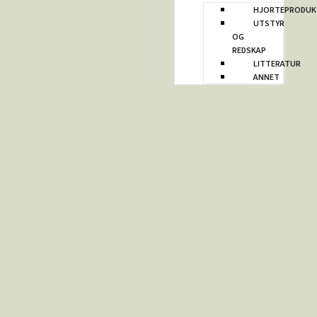
HJORTEPRODUK
UTSTYR
OG
REDSKAP
LITTERATUR
ANNET