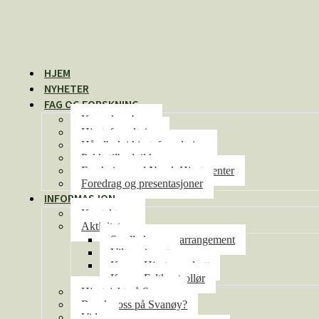
HJEM
NYHETER
FAG OG FORSKNING
Kunnskapsbase
Hjorteforvaltning
Håndbok i hjorteforvaltning
Pakketilbud til kommunene
Forskning ved Norsk Hjortesenter
Foredrag og presentasjoner
INFORMASJON
Kontakt oss
Aktiviteter
Se alle kurs og arrangement
Viltseminaret
Kurs – Hjorteoppdrett
Kurs – Feltkontrollør
Hjortejakt på Svanøy
Besøke oss på Svanøy?
Video