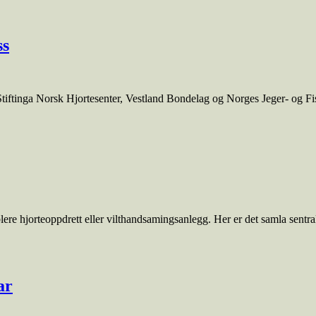
ss
 Stiftinga Norsk Hjortesenter, Vestland Bondelag og Norges Jeger- og F
blere hjorteoppdrett eller vilthandsamingsanlegg. Her er det samla sentral
ar