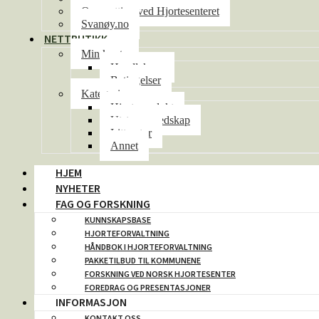
Overnatting ved Hjortesenteret
Svanøy.no
NETTBUTIKK
Min konto
Handlekurv
Betingelser
Kategorier
Hjorteprodukt
Utstyr og redskap
Litteratur
Annet
HJEM
NYHETER
FAG OG FORSKNING
KUNNSKAPSBASE
HJORTEFORVALTNING
HÅNDBOK I HJORTEFORVALTNING
PAKKETILBUD TIL KOMMUNENE
FORSKNING VED NORSK HJORTESENTER
FOREDRAG OG PRESENTASJONER
INFORMASJON
KONTAKT OSS