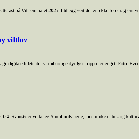
erast på Viltseminaret 2025. I tillegg vert det ei rekke foredrag om vilt
y viltlov
age digitale bilete der varmblodige dyr lyser opp i terrenget. Foto: Ev
2024. Svanøy er verkeleg Sunnfjords perle, med unike natur- og kulturv