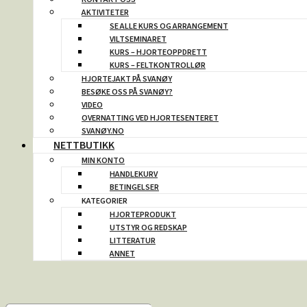
AKTIVITETER
SE ALLE KURS OG ARRANGEMENT
VILTSEMINARET
KURS – HJORTEOPPDRETT
KURS – FELTKONTROLLØR
HJORTEJAKT PÅ SVANØY
BESØKE OSS PÅ SVANØY?
VIDEO
OVERNATTING VED HJORTESENTERET
SVANØY.NO
NETTBUTIKK
MIN KONTO
HANDLEKURV
BETINGELSER
KATEGORIER
HJORTEPRODUKT
UTSTYR OG REDSKAP
LITTERATUR
ANNET