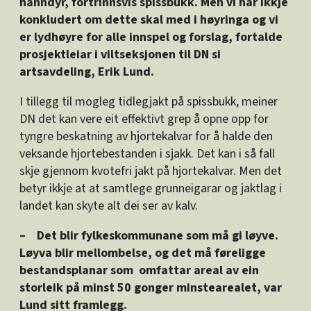
hanndyr, fortrinnsvis spissbukk. Men vi har ikkje
konkludert om dette skal med i høyringa og vi
er lydhøyre for alle innspel og forslag, fortalde
prosjektleiar i viltseksjonen til DN si
artsavdeling, Erik Lund.
I tillegg til mogleg tidlegjakt på spissbukk, meiner
DN det kan vere eit effektivt grep å opne opp for
tyngre beskatning av hjortekalvar for å halde den
veksande hjortebestanden i sjakk. Det kan i så fall
skje gjennom kvotefri jakt på hjortekalvar. Men det
betyr ikkje at at samtlege grunneigarar og jaktlag i
landet kan skyte alt dei ser av kalv.
– Det blir fylkeskommunane som må gi løyve.
Løyva blir mellombelse, og det må føreligge
bestandsplanar som omfattar areal av ein
storleik på minst 50 gonger minstearealet, var
Lund sitt framlegg.