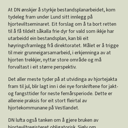
At DN ønskjer å styrkje bestandsplanarbeidet, kom
tydeleg fram under Lund sitt innlegg på
hjorteviltseminaret. Eit forslag om å ta bort retten
til å få tildelt såkalla frie dyr for vald som ikkje har
utarbeidd ein bestandsplan, kan bli eit
høyringsframlegg frå direktoratet. Målet er å trigge
til meir grunneigarsamarbeid, i erkjenninga av at
hjorten trekkjer, nyttar store område og må
forvaltast i eit større perspektiv.
Det aller meste tyder på at utvidinga av hjortejakta
fram til jul, blir lagt inn i dei nye forskriftene for jakt-
og fangsttider for neste femårsperiode. Dette er
allereie praksis for eit stort fleirtal av
hjortekommunane på Vestlandet.
DN lufta også tanken om å gjere bruken av
hjorteviltregisteret obligatorisk. Sjølv om