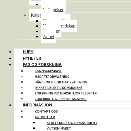
Handlekurv
Betingelser
Kategorier
Hjorteprodukt
Utstyr og redskap
Litteratur
Annet
HJEM
NYHETER
FAG OG FORSKNING
KUNNSKAPSBASE
HJORTEFORVALTNING
HÅNDBOK I HJORTEFORVALTNING
PAKKETILBUD TIL KOMMUNENE
FORSKNING VED NORSK HJORTESENTER
FOREDRAG OG PRESENTASJONER
INFORMASJON
KONTAKT OSS
AKTIVITETER
SE ALLE KURS OG ARRANGEMENT
VILTSEMINARET