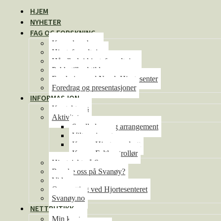
HJEM
NYHETER
FAG OG FORSKNING
Kunnskapsbase
Hjorteforvaltning
Håndbok i hjorteforvaltning
Pakketilbud til kommunene
Forskning ved Norsk Hjortesenter
Foredrag og presentasjoner
INFORMASJON
Kontakt oss
Aktiviteter
Se alle kurs og arrangement
Viltseminaret
Kurs – Hjorteoppdrett
Kurs – Feltkontrollør
Hjortejakt på Svanøy
Besøke oss på Svanøy?
Video
Overnatting ved Hjortesenteret
Svanøy.no
NETTBUTIKK
Min konto