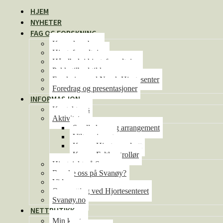
HJEM
NYHETER
FAG OG FORSKNING
Kunnskapsbase
Hjorteforvaltning
Håndbok i hjorteforvaltning
Pakketilbud til kommunene
Forskning ved Norsk Hjortesenter
Foredrag og presentasjoner
INFORMASJON
Kontakt oss
Aktiviteter
Se alle kurs og arrangement
Viltseminaret
Kurs – Hjorteoppdrett
Kurs – Feltkontrollør
Hjortejakt på Svanøy
Besøke oss på Svanøy?
Video
Overnatting ved Hjortesenteret
Svanøy.no
NETTBUTIKK
Min konto