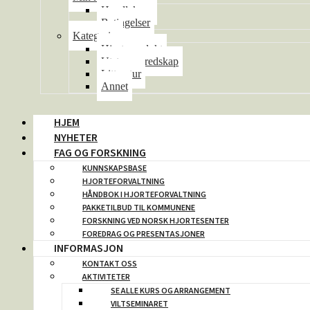
Handlekurv
Betingelser
Kategorier
Hjorteprodukt
Utstyr og redskap
Litteratur
Annet
HJEM
NYHETER
FAG OG FORSKNING
KUNNSKAPSBASE
HJORTEFORVALTNING
HÅNDBOK I HJORTEFORVALTNING
PAKKETILBUD TIL KOMMUNENE
FORSKNING VED NORSK HJORTESENTER
FOREDRAG OG PRESENTASJONER
INFORMASJON
KONTAKT OSS
AKTIVITETER
SE ALLE KURS OG ARRANGEMENT
VILTSEMINARET