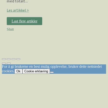
med totalt...
Les artikkel >
Last flere artikler
Slutt
For å gi brukerne en best mulig opplevelse, bruker dette nettstedet
cookies.
Ok
Cookie erklæring