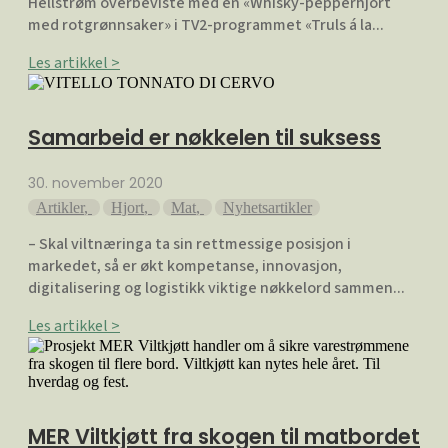
Hellstrøm overbeviste med en «Whisky-pepperhjort
med rotgrønnsaker» i TV2-programmet «Truls á la...
Les artikkel >
Samarbeid er nøkkelen til suksess
30. november 2020
Artikler
,
Hjort
,
Mat
,
Nyhetsartikler
– Skal viltnæringa ta sin rettmessige posisjon i
markedet, så er økt kompetanse, innovasjon,
digitalisering og logistikk viktige nøkkelord sammen...
Les artikkel >
MER Viltkjøtt fra skogen til matbordet