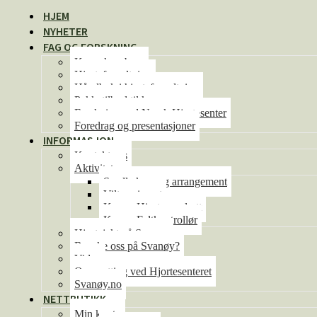
HJEM
NYHETER
FAG OG FORSKNING
Kunnskapsbase
Hjorteforvaltning
Håndbok i hjorteforvaltning
Pakketilbud til kommunene
Forskning ved Norsk Hjortesenter
Foredrag og presentasjoner
INFORMASJON
Kontakt oss
Aktiviteter
Se alle kurs og arrangement
Viltseminaret
Kurs – Hjorteoppdrett
Kurs – Feltkontrollør
Hjortejakt på Svanøy
Besøke oss på Svanøy?
Video
Overnatting ved Hjortesenteret
Svanøy.no
NETTBUTIKK
Min konto