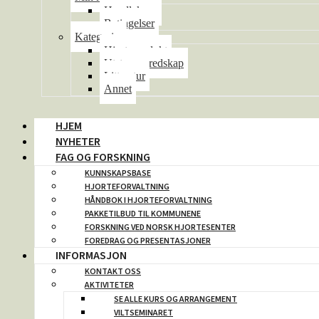
Handlekurv
Betingelser
Kategorier
Hjorteprodukt
Utstyr og redskap
Litteratur
Annet
HJEM
NYHETER
FAG OG FORSKNING
KUNNSKAPSBASE
HJORTEFORVALTNING
HÅNDBOK I HJORTEFORVALTNING
PAKKETILBUD TIL KOMMUNENE
FORSKNING VED NORSK HJORTESENTER
FOREDRAG OG PRESENTASJONER
INFORMASJON
KONTAKT OSS
AKTIVITETER
SE ALLE KURS OG ARRANGEMENT
VILTSEMINARET