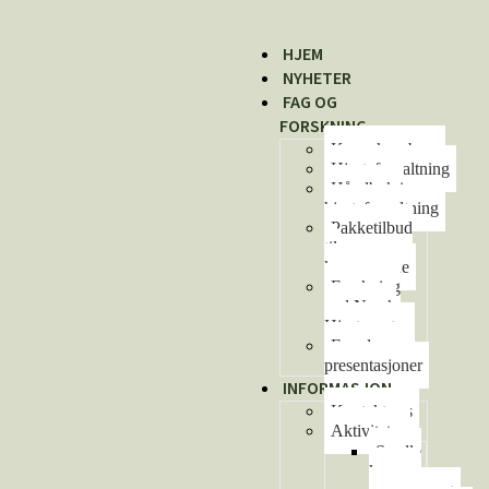
HJEM
NYHETER
FAG OG
FORSKNING
Kunnskapsbase
Hjorteforvaltning
Håndbok i
hjorteforvaltning
Pakketilbud
til
kommunene
Forskning
ved Norsk
Hjortesenter
Foredrag og
presentasjoner
INFORMASJON
Kontakt oss
Aktiviteter
Se alle
kurs og