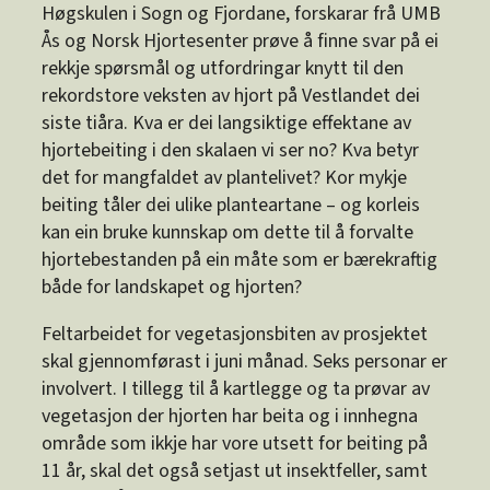
Høgskulen i Sogn og Fjordane, forskarar frå UMB
Ås og Norsk Hjortesenter prøve å finne svar på ei
rekkje spørsmål og utfordringar knytt til den
rekordstore veksten av hjort på Vestlandet dei
siste tiåra. Kva er dei langsiktige effektane av
hjortebeiting i den skalaen vi ser no? Kva betyr
det for mangfaldet av plantelivet? Kor mykje
beiting tåler dei ulike planteartane – og korleis
kan ein bruke kunnskap om dette til å forvalte
hjortebestanden på ein måte som er bærekraftig
både for landskapet og hjorten?
Feltarbeidet for vegetasjonsbiten av prosjektet
skal gjennomførast i juni månad. Seks personar er
involvert. I tillegg til å kartlegge og ta prøvar av
vegetasjon der hjorten har beita og i innhegna
område som ikkje har vore utsett for beiting på
11 år, skal det også setjast ut insektfeller, samt