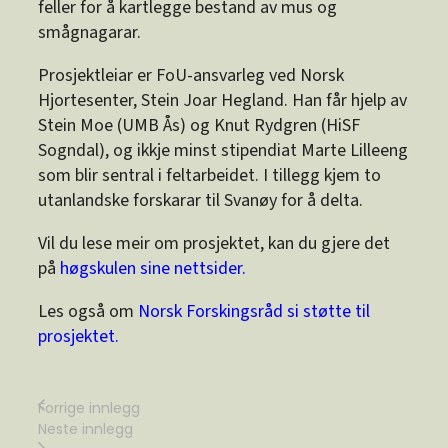
feller for å kartlegge bestand av mus og
smågnagarar.
Prosjektleiar er FoU-ansvarleg ved Norsk
Hjortesenter, Stein Joar Hegland. Han får hjelp av
Stein Moe (UMB Ås) og Knut Rydgren (HiSF
Sogndal), og ikkje minst stipendiat Marte Lilleeng
som blir sentral i feltarbeidet. I tillegg kjem to
utanlandske forskarar til Svanøy for å delta.
Vil du lese meir om prosjektet, kan du gjere det
på
høgskulen sine nettsider.
Les også om
Norsk Forskingsråd si støtte til
prosjektet.
Forrige innlegg
Neste innlegg