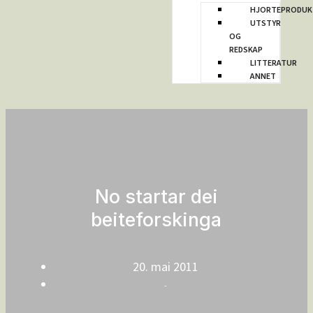
HJORTEPRODUK
UTSTYR
OG
REDSKAP
LITTERATUR
ANNET
No startar dei
beiteforskinga
20. mai 2011
-