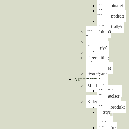
arrangement
Viltseminaret
Kurs –
Hjorteoppdrett
Kurs –
Feltkontrollør
Hjortejakt på
Svanøy
Besøke oss
på Svanøy?
Video
Overnatting
ved
Hjortesenteret
Svanøy.no
NETTBUTIKK
Min konto
Handlekurv
Betingelser
Kategorier
Hjorteprodukt
Utstyr
og
redskap
Litteratur