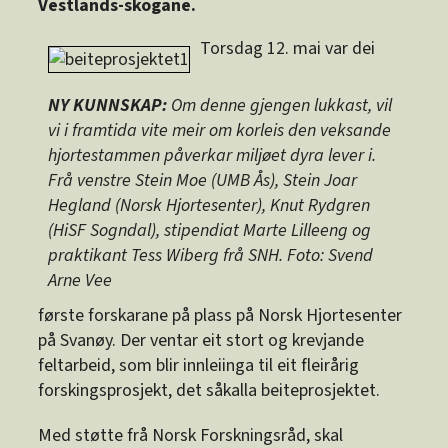
Vestlands-skogane.
Torsdag 12. mai var dei
NY KUNNSKAP:
Om denne gjengen lukkast, vil
vi i framtida vite meir om korleis den veksande
hjortestammen påverkar miljøet dyra lever i.
Frå venstre Stein Moe (UMB Ås), Stein Joar
Hegland (Norsk Hjortesenter), Knut Rydgren
(HiSF Sogndal), stipendiat Marte Lilleeng og
praktikant Tess Wiberg frå SNH. Foto: Svend
Arne Vee
første forskarane på plass på Norsk Hjortesenter
på Svanøy. Der ventar eit stort og krevjande
feltarbeid, som blir innleiinga til eit fleirårig
forskingsprosje
kt, det såkalla beiteprosjektet.
Med støtte frå Norsk Forskningsråd, skal