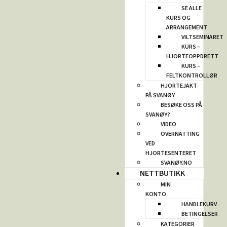
SE ALLE
KURS OG
ARRANGEMENT
VILTSEMINARET
KURS –
HJORTEOPPDRETT
KURS –
FELTKONTROLLØR
HJORTEJAKT
PÅ SVANØY
BESØKE OSS PÅ
SVANØY?
VIDEO
OVERNATTING
VED
HJORTESENTERET
SVANØY.NO
NETTBUTIKK
MIN
KONTO
HANDLEKURV
BETINGELSER
KATEGORIER