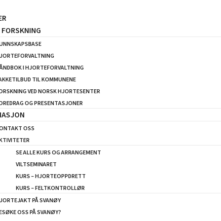
ER
G FORSKNING
UNNSKAPSBASE
JORTEFORVALTNING
ÅNDBOK I HJORTEFORVALTNING
AKKETILBUD TIL KOMMUNENE
ORSKNING VED NORSK HJORTESENTER
OREDRAG OG PRESENTASJONER
MASJON
ONTAKT OSS
KTIVITETER
SE ALLE KURS OG ARRANGEMENT
VILTSEMINARET
KURS – HJORTEOPPDRETT
KURS – FELTKONTROLLØR
JORTEJAKT PÅ SVANØY
ESØKE OSS PÅ SVANØY?