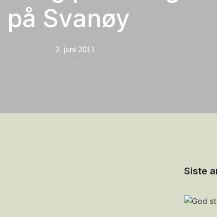
på Svanøy
2. juni 2011
-
Siste a