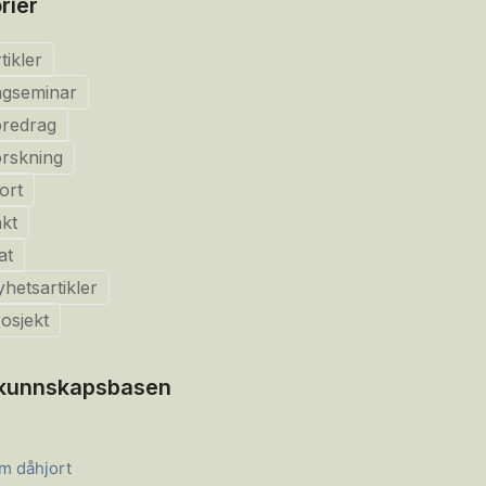
rier
tikler
agseminar
oredrag
rskning
ort
kt
at
hetsartikler
osjekt
i kunnskapsbasen
m dåhjort