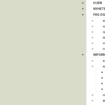
HJEM
NYHET
FAG O
K
H
H
P
F
F
INFOR
K
A
H
B