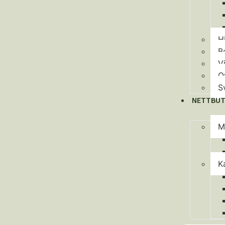
H
B
V
O
S
NETTBUT
M
K