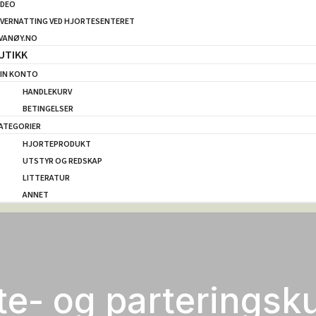
IDEO
VERNATTING VED HJORTESENTERET
VANØY.NO
UTIKK
IN KONTO
HANDLEKURV
BETINGELSER
ATEGORIER
HJORTEPRODUKT
UTSTYR OG REDSKAP
LITTERATUR
ANNET
te- og parteringsk