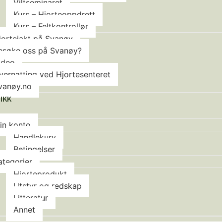
Viltseminaret
Kurs – Hjorteoppdrett
Kurs – Feltkontrollør
jortejakt på Svanøy
esøke oss på Svanøy?
ideo
vernatting ved Hjortesenteret
vanøy.no
IKK
in konto
Handlekurv
Betingelser
ategorier
Hjorteprodukt
Utstyr og redskap
Litteratur
Annet