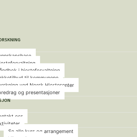
FORSKNING
unnskapsbase
jorteforvaltning
åndbok i hjorteforvaltning
akketilbud til kommunene
orskning ved Norsk Hjortesenter
oredrag og presentasjoner
SJON
ontakt oss
ktiviteter
Se alle kurs og arrangement