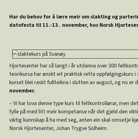
Har du behov for å lære meir om slakting og parteri
datofesta til 11.-13. november, hos Norsk Hjortese
Hjortesenter har så langt i år utdanna over 300 feltkon
teorikursa har ønskt eit praktisk retta oppfølgingskurs i 
kurset blei raskt fullteikna i slutten av august, og no er
november.
– Vi har lova denne type kurs til feltkontrollørar, men det
fylle på med litt meir kompetanse når det gjeld den vikti
viktig kunnskap å ha med seg, anten ein skal omsetje kjøt 
Norsk Hjortesenter, Johan Trygve Solheim.