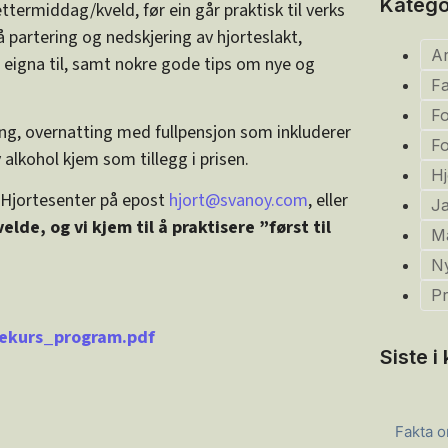
Katego
termiddag/kveld, før ein går praktisk til verks
å partering og nedskjering av hjorteslakt,
Ar
t eigna til, samt nokre gode tips om nye og
F
F
ing, overnatting med fullpensjon som inkluderer
Fo
 alkohol kjem som tillegg i prisen.
Hj
 Hjortesenter på epost
hjort@svanoy.com
, eller
Ja
elde, og vi kjem til å praktisere ”først til
M
Ny
Pr
tekurs_program.pdf
Siste 
Fakta o