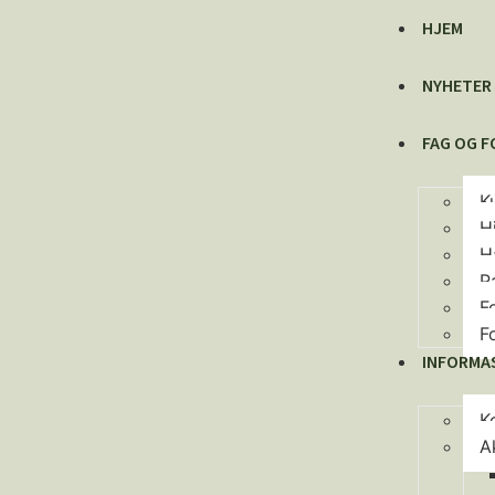
HJEM
NYHETER
FAG OG 
K
H
H
P
F
F
INFORMA
K
A