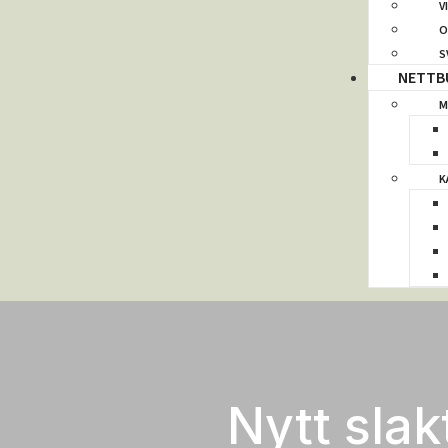
V
O
S
NETTB
M
K
Nytt slak