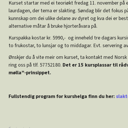
Kurset startar med ei teoriøkt fredag 11. november på et
laurdagen, der tema er slakting. Søndag blir det fokus p
kunnskap om dei ulike delane av dyret og kva dei er bes
alternative måtar å bruke hjorteråvara på.
Kurspakka kostar kr. 5990,- og inneheld tre dagars kurs
to frukostar, to lunsjar og to middagar. Evt. servering av
Ønskjer du å vite meir om kurset, ta kontakt med Norsk
ring oss på tlf. 57752180.
Det er 15 kursplassar til rådv
mølla”-prinsippet.
Fullstendig program for kurshelga finn du her:
slak