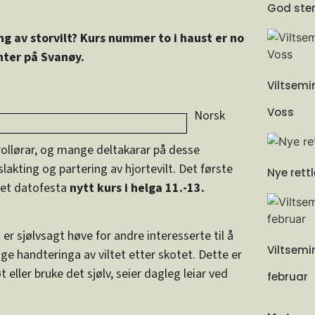
God stem
ng av storvilt? Kurs nummer to i haust er no
nter på Svanøy.
Viltsemi
Voss
Norsk
trollørar, og mange deltakarar på desse
slakting og partering av hjortevilt. Det første
Nye rettl
 det datofesta
nytt kurs i helga 11.-13.
 er sjølvsagt høve for andre interesserte til å
Viltsemin
ge handteringa av viltet etter skotet. Dette er
eller bruke det sjølv, seier dagleg leiar ved
februar