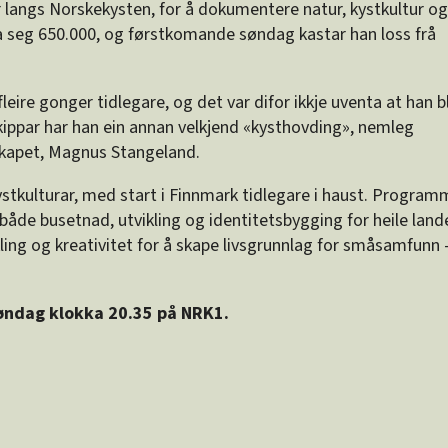
 langs Norskekysten, for å dokumentere natur, kystkultur og
a seg 650.000, og førstkomande søndag kastar han loss frå
fleire gonger tidlegare, og det var difor ikkje uventa at han b
kippar har han ein annan velkjend «kysthovding», nemleg
lskapet, Magnus Stangeland.
stkulturar, med start i Finnmark tidlegare i haust. Program
både busetnad, utvikling og identitetsbygging for heile land
kling og kreativitet for å skape livsgrunnlag for småsamfunn 
øndag klokka 20.35 på NRK1.