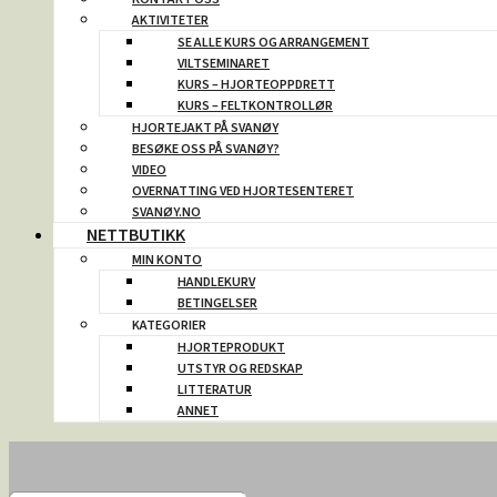
AKTIVITETER
SE ALLE KURS OG ARRANGEMENT
VILTSEMINARET
KURS – HJORTEOPPDRETT
KURS – FELTKONTROLLØR
HJORTEJAKT PÅ SVANØY
BESØKE OSS PÅ SVANØY?
VIDEO
OVERNATTING VED HJORTESENTERET
SVANØY.NO
NETTBUTIKK
MIN KONTO
HANDLEKURV
BETINGELSER
KATEGORIER
HJORTEPRODUKT
UTSTYR OG REDSKAP
LITTERATUR
ANNET