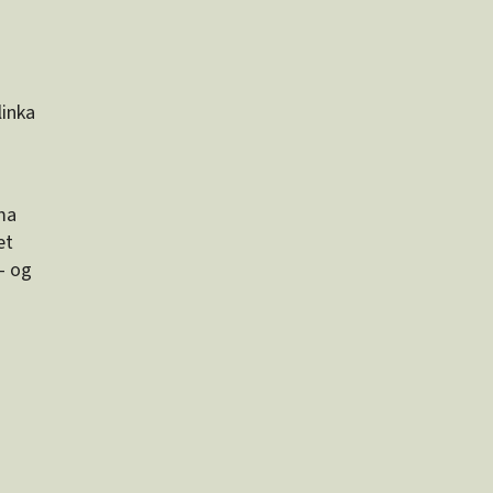
linka
ma
et
– og