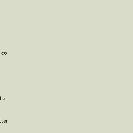
 co
 har
tter