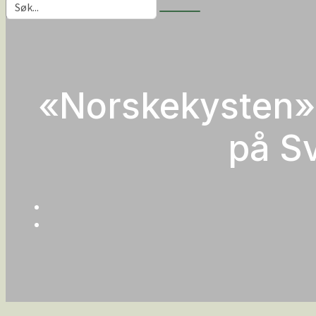
«Norskekysten»
på S