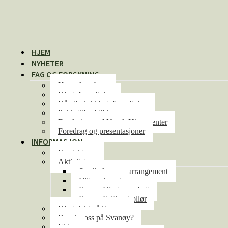
HJEM
NYHETER
FAG OG FORSKNING
Kunnskapsbase
Hjorteforvaltning
Håndbok i hjorteforvaltning
Pakketilbud til kommunene
Forskning ved Norsk Hjortesenter
Foredrag og presentasjoner
INFORMASJON
Kontakt oss
Aktiviteter
Se alle kurs og arrangement
Viltseminaret
Kurs – Hjorteoppdrett
Kurs – Feltkontrollør
Hjortejakt på Svanøy
Besøke oss på Svanøy?
Video