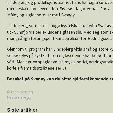
Lindebjerg og produksjonsteamet hans har sigla sørover
menneska i som lever i den. Sist søndag nærma sjåartal
Måløy og siglar sørover mot Svanøy.
Lindebjerg, som er ein ihuga kystelskar, har vitja Svanøy 
ut «Sunnfjords perle» under siglasen sin. Med seg som s
mangeårig stortingspolitikar styreleiar for Redningsse
Gjennom ti program har Lindebjerg vitja små og store ky
set søkelys på kystkulturen og kva denne har betydd for 
vårt. Men serien speglar vel så mykje notid, næringsutvi
korleis framtidsutsiktene ser ut.
Besøket på Svanøy kan du altså sjå førstkomande s
Forrige innlegg
Neste innlegg
Siste artikler