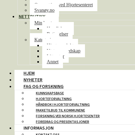
Overnatting ved Hjortesenteret
Svanøy.no
NETTBUTIKK
Min konto
Handlekurv
Betingelser
Kategorier
Hjorteprodukt
Utstyr og redskap
Litteratur
Annet
HJEM
NYHETER
FAG OG FORSKNING
KUNNSKAPSBASE
HJORTEFORVALTNING
HÅNDBOK I HJORTEFORVALTNING
PAKKETILBUD TIL KOMMUNENE
FORSKNING VED NORSK HJORTESENTER
FOREDRAG OG PRESENTASJONER
INFORMASJON
KONTAKT OSS