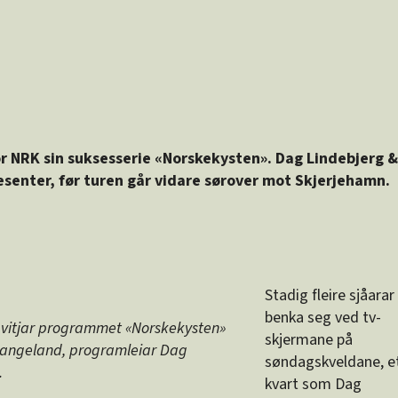
or NRK sin suksesserie «Norskekysten». Dag Lindebjerg &
senter, før turen går vidare sørover mot Skjerjehamn.
Stadig fleire sjåarar
benka seg ved tv-
vitjar programmet «Norskekysten»
skjermane på
Stangeland, programleiar Dag
søndagskveldane, e
.
kvart som Dag