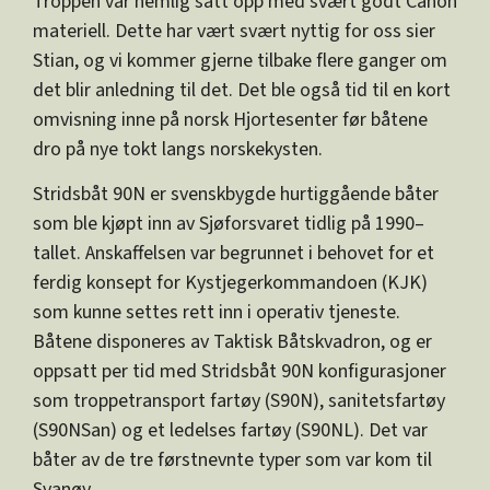
Troppen var nemlig satt opp med svært godt Canon
materiell. Dette har vært svært nyttig for oss sier
Stian, og vi kommer gjerne tilbake flere ganger om
det blir anledning til det. Det ble også tid til en kort
omvisning inne på norsk Hjortesenter før båtene
dro på nye tokt langs norskekysten.
Stridsbåt 90N er svenskbygde hurtiggående båter
som ble kjøpt inn av Sjøforsvaret tidlig på 1990–
tallet. Anskaffelsen var begrunnet i behovet for et
ferdig konsept for Kystjegerkommandoen (KJK)
som kunne settes rett inn i operativ tjeneste.
Båtene disponeres av Taktisk Båtskvadron, og er
oppsatt per tid med Stridsbåt 90N konfigurasjoner
som troppetransport fartøy (S90N), sanitetsfartøy
(S90NSan) og et ledelses fartøy (S90NL). Det var
båter av de tre førstnevnte typer som var kom til
Svanøy.