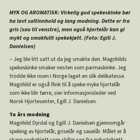
MYK OG AROMATISK: Virkelig god spekeskinke bør
ha lavt saltinnhold og lang modning. Dette er fra
gris (sau til venstre), men også hjortelår kan gi
mykt og smakfullt spekekjøtt. (Foto: Egill J.
Danielsen)
– Jeg ble litt satt ut da jeg smakte den. Magnhilds
spekeskinke smaker nesten som parmaskinke. Jeg
trodde ikke noen i Norge laget en slik delikatesse.
Magnhild er også flink til å speke myke hjortelår
som ikke blir tørre, sier informasjonsleder ved
Norsk Hjortesenter, Egill J. Danielsen.
To års modning
Magnhild Dyrdal og Egill J. Danielsen gjennomgår
speking av hjortelår, griselår og sauelår. Målet er å
skape spekekjøtt som skiller seg fra industrikjøtt.