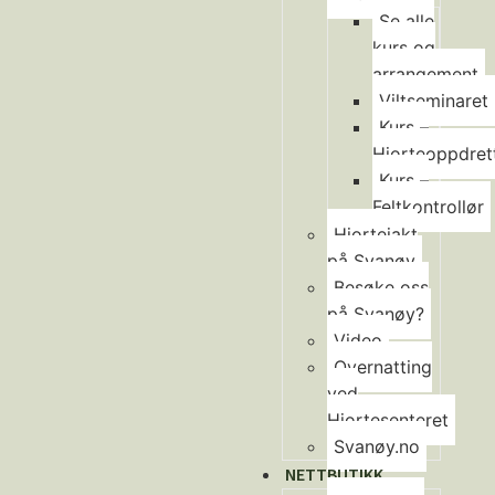
Se alle
kurs og
arrangement
Viltseminaret
Kurs –
Hjorteoppdret
Kurs –
Feltkontrollør
Hjortejakt
på Svanøy
Besøke oss
på Svanøy?
Video
Overnatting
ved
Hjortesenteret
Svanøy.no
NETTBUTIKK