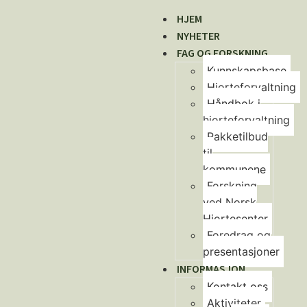
HJEM
NYHETER
FAG OG FORSKNING
Kunnskapsbase
Hjorteforvaltning
Håndbok i
hjorteforvaltning
Pakketilbud
til
kommunene
Forskning
ved Norsk
Hjortesenter
Foredrag og
presentasjoner
INFORMASJON
Kontakt oss
Aktiviteter