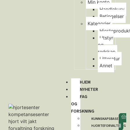
Min konto
Handlekurv
Betingelser
Kategorier
Hjorteproduk
Utstyr
og
redskap
Litteratur
Annet
HJEM
NYHETER
FAG
OG
FORSKNING
KUNNSKAPSBASE
HJORTEFORVALTNING
0