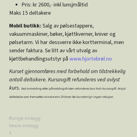
Pris: kr 2600,- inkl lunsjmåltid
Maks 15 deltakere
Mobil butikk:
Salg av pølsestappere,
vakuummaskiner, bøker, kjøttkverner, kniver og
pølsetarm. Vi har dessverre ikke kortterminal, men
sender faktura. Se litt av vårt utvalg av
kjøttbehandlingsutstyr på
www.hjortebrøl.no
Kurset gjennomføres med forbehold om tilstrekkelig
antall deltakere. Kursavgift refunderes ved avlyst
kurs.
Ved avmelding etter påmeldingsfristen refunderes kun halv kursavgift. Avlyst
deltakelse som fremsettes mindre enn 24 timer før kursstart gir ingen refusjon.
Forrige innlegg
Neste innlegg