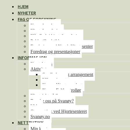
HJEM
NYHETER
FAG OG FORSKNING
Kunnskapsbase
Hjorteforvaltning
Håndbok i hjorteforvaltning
Pakketilbud til kommunene
Forskning ved Norsk Hjortesenter
Foredrag og presentasjoner
INFORMASJON
Kontakt oss
Aktiviteter
Se alle kurs og arrangement
Viltseminaret
Kurs – Hjorteoppdrett
Kurs – Feltkontrollør
Hjortejakt på Svanøy
Besøke oss på Svanøy?
Video
Overnatting ved Hjortesenteret
Svanøy.no
NETTBUTIKK
Min konto