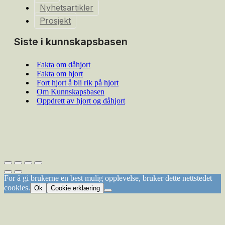
Nyhetsartikler
Prosjekt
Siste i kunnskapsbasen
Fakta om dåhjort
Fakta om hjort
Fort hjort å bli rik på hjort
Om Kunnskapsbasen
Oppdrett av hjort og dåhjort
For å gi brukerne en best mulig opplevelse, bruker dette nettstedet
cookies.
Ok
Cookie erklæring