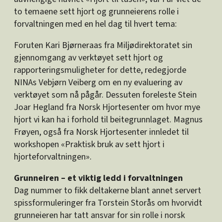
to temaene sett hjort og grunneierens rolle i
forvaltningen med en hel dag til hvert tema:
Foruten Kari Bjørneraas fra Miljødirektoratet sin
gjennomgang av verktøyet sett hjort og
rapporteringsmuligheter for dette, redegjorde
NINAs Vebjørn Veiberg om en ny evaluering av
verktøyet som nå pågår. Dessuten foreleste Stein
Joar Hegland fra Norsk Hjortesenter om hvor mye
hjort vi kan ha i forhold til beitegrunnlaget. Magnus
Frøyen, også fra Norsk Hjortesenter innledet til
workshopen «Praktisk bruk av sett hjort i
hjorteforvaltningen».
Grunneiren – et viktig ledd i forvaltningen
Dag nummer to fikk deltakerne blant annet servert
spissformuleringer fra Torstein Storås om hvorvidt
grunneieren har tatt ansvar for sin rolle i norsk