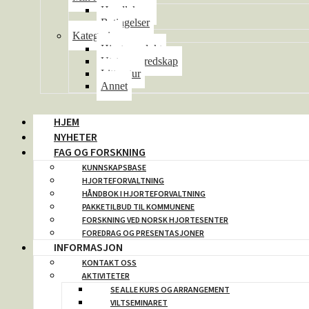
Handlekurv
Betingelser
Kategorier
Hjorteprodukt
Utstyr og redskap
Litteratur
Annet
HJEM
NYHETER
FAG OG FORSKNING
KUNNSKAPSBASE
HJORTEFORVALTNING
HÅNDBOK I HJORTEFORVALTNING
PAKKETILBUD TIL KOMMUNENE
FORSKNING VED NORSK HJORTESENTER
FOREDRAG OG PRESENTASJONER
INFORMASJON
KONTAKT OSS
AKTIVITETER
SE ALLE KURS OG ARRANGEMENT
VILTSEMINARET