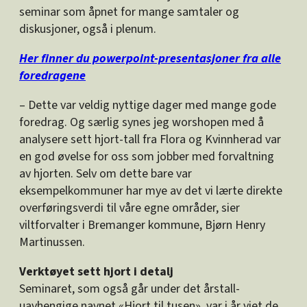
seminar som åpnet for mange samtaler og
diskusjoner, også i plenum.
Her finner du powerpoint-presentasjoner fra alle
foredragene
– Dette var veldig nyttige dager med mange gode
foredrag. Og særlig synes jeg worshopen med å
analysere sett hjort-tall fra Flora og Kvinnherad var
en god øvelse for oss som jobber med forvaltning
av hjorten. Selv om dette bare var
eksempelkommuner har mye av det vi lærte direkte
overføringsverdi til våre egne områder, sier
viltforvalter i Bremanger kommune, Bjørn Henry
Martinussen.
Verktøyet sett hjort i detalj
Seminaret, som også går under det årstall-
uavhengige navnet «Hjort til tusen», var i år viet de