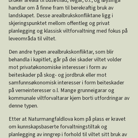
bruker areala til busetnad, vegar, o.l., og løysinga
handlar om å finne fram til berekraftig bruk av
landskapet. Desse arealbrukskonfliktane ligg i
skjeringspunktet mellom offentleg og privat
planlegging og klassisk viltforvaltning med fokus på
leveområda til viltet.
Den andre typen arealbrukskonfliktar, som blir
behandla i kapitlet, går på dei skader viltet volder
mot privatøkonomiske interesser i form av
beiteskader på skog- og jordbruk eller mot
samfunnsøkonomisk interesser i form beiteskader
på verneinteresser o.l. Mange grunneigarar og
kommunale viltforvaltarar kjem borti utfordringar av
denne typen.
Etter at Naturmangfaldlova kom på plass er kravet
om kunnskapsbaserte forvaltningstiltak og
planlegging av inngrep i forhold til viltet sitt bruk av