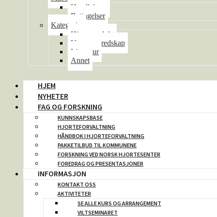
Handlekurv
Betingelser
Kategorier
Hjorteprodukt
Utstyr og redskap
Litteratur
Annet
HJEM
NYHETER
FAG OG FORSKNING
KUNNSKAPSBASE
HJORTEFORVALTNING
HÅNDBOK I HJORTEFORVALTNING
PAKKETILBUD TIL KOMMUNENE
FORSKNING VED NORSK HJORTESENTER
FOREDRAG OG PRESENTASJONER
INFORMASJON
KONTAKT OSS
AKTIVITETER
SE ALLE KURS OG ARRANGEMENT
VILTSEMINARET