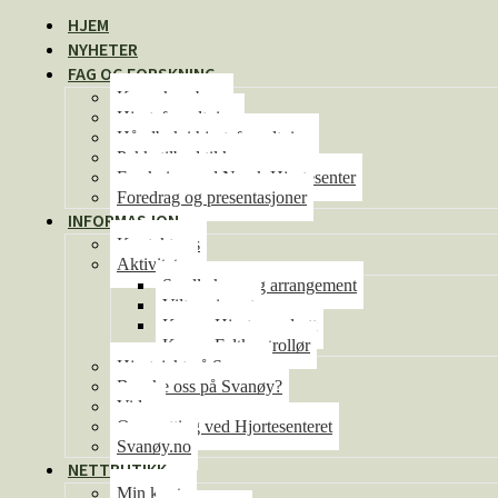
HJEM
NYHETER
FAG OG FORSKNING
Kunnskapsbase
Hjorteforvaltning
Håndbok i hjorteforvaltning
Pakketilbud til kommunene
Forskning ved Norsk Hjortesenter
Foredrag og presentasjoner
INFORMASJON
Kontakt oss
Aktiviteter
Se alle kurs og arrangement
Viltseminaret
Kurs – Hjorteoppdrett
Kurs – Feltkontrollør
Hjortejakt på Svanøy
Besøke oss på Svanøy?
Video
Overnatting ved Hjortesenteret
Svanøy.no
NETTBUTIKK
Min konto