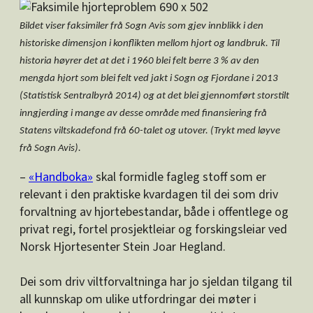
Bildet viser faksimiler frå Sogn Avis som gjev innblikk i den
historiske dimensjon i konflikten mellom hjort og landbruk. Til
historia høyrer det at det i 1960 blei felt berre 3 % av den
mengda hjort som blei felt ved jakt i Sogn og Fjordane i 2013
(Statistisk Sentralbyrå 2014)
og at det blei gjennomført storstilt
inngjerding i mange av desse område med finansiering frå
Statens viltskadefond frå 60-talet og utover. (Trykt med løyve
frå Sogn Avis).
–
«Handboka»
skal formidle fagleg stoff som er
relevant i den praktiske kvardagen til dei som driv
forvaltning av hjortebestandar, både i offentlege og
privat regi, fortel prosjektleiar og forskingsleiar ved
Norsk Hjortesenter Stein Joar Hegland.
Dei som driv viltforvaltninga har jo sjeldan tilgang til
all kunnskap om ulike utfordringar dei møter i