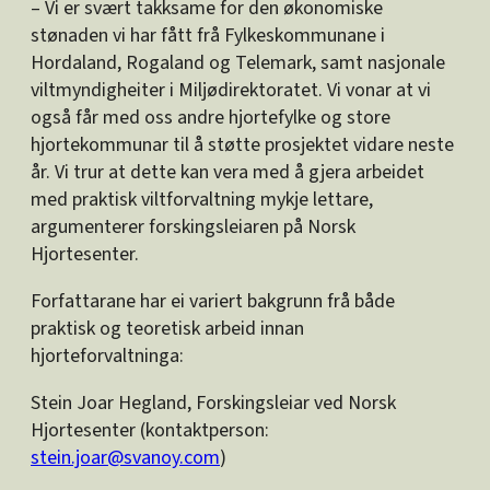
– Vi er svært takksame for den økonomiske
stønaden vi har fått frå Fylkeskommunane i
Hordaland, Rogaland og Telemark, samt nasjonale
viltmyndigheiter i Miljødirektoratet. Vi vonar at vi
også får med oss andre hjortefylke og store
hjortekommunar til å støtte prosjektet vidare neste
år. Vi trur at dette kan vera med å gjera arbeidet
med praktisk viltforvaltning mykje lettare,
argumenterer forskingsleiaren på Norsk
Hjortesenter.
Forfattarane har ei variert bakgrunn frå både
praktisk og teoretisk arbeid innan
hjorteforvaltninga:
Stein Joar Hegland, Forskingsleiar ved Norsk
Hjortesenter (kontaktperson:
stein.joar@svanoy.com
)