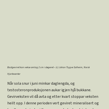
Bastgeviret kan vekse omlag 2 cm i døgeret – (c) Johan Trygve Solheim, Norsk
Hjortesenter
Når sola snur i juni minkar daglengda, og
testosteronproduksjonen aukar igjen hjå bukkane.
Gevirveksten vil då avta og etter kvart stoppar veksten
heilt opp. I denne perioden vert geviret mineralisert og