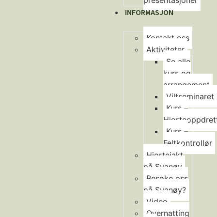
presentasjoner
INFORMASJON
Kontakt oss
Aktiviteter
Se alle
kurs og
arrangement
Viltseminaret
Kurs –
Hjorteoppdret
Kurs –
Feltkontrollør
Hjortejakt
på Svanøy
Besøke oss
på Svanøy?
Video
Overnatting