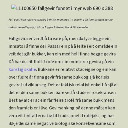
Fall gevir kan være vanskeleg å finne, men med litt erfaring vil funnprosent kunne
aukast vesentleg – (c) Johan Trygve Solheim, Norsk Hjortesenter
Fallgevira er verdt å ta vare på, men du lyte legge ein
innsats i å finne dei. Passar ein på å leite i eit område ein
veit det går bukkar, kan ein med hell finne begge gevira.
Då har du eit flott trofè om ein monterer gevira på ein
kunstig skalle
. Bukkane er relativt stadeigne og ein kan
over fleire år finna gevir frå same bukk og sjå korleis
geviret utviklar seg. Det er faktisk relativt enkelt å sjå at
det er den same bukken bare ved å studere rosekransen.
Best av alt er at ein får fleire trofè frå same bukk mens
den framleis er i live. Gevirsanking på denne måten kan
vera eit fint alternativ til tradisjonell trofèjakt, og har
ikkje dei same negative biologiske konsekvensane som