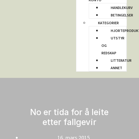
KONTO
HANDLEKURV
BETINGELSER
KATEGORIER
HJORTEPRODUK
UTSTYR
OG
REDSKAP
LITTERATUR
ANNET
No er tida for å leite
etter fallgevir
16. mars 2015