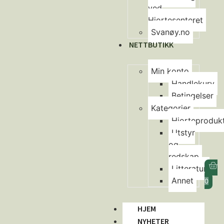
ved
Hjortesenteret
Svanøy.no
NETTBUTIKK
Min konto
Handlekurv
Betingelser
Kategorier
Hjorteproduk
Utstyr
og
redskap
Litteratur
Annet
0
HJEM
NYHETER