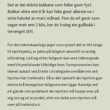
Det er dei eldste bukkane som feller gevir fyst.
Bukkar eldre enn 8 år kan felle gevir allereie no i
siste halvdel av mars månad. Finn du eit gevir som
veger meir enn 2 kilo, har du truleg ein gullbukk i
terrenget ditt.
For den lidenskapelege jeger som synest det er litt lenge
til hjortejakta, er jakta på fallgevir absolutt ei verdig
utfordring. Leiting etter fallgevir kan vere tidkrevjande
med tilsynelatande tilfeldige funn. Funnprosenten kan
likevel aukast ved å leite i strategiske områder ein veit
hjorten har trekkruter. Då er det spesielt der hjorten gjer
ekstra brå bevegelsar fallgevira kan ligge. Kanskje ved
eit gjerde i ein jordekant der hjorten må hoppe over på
veg inn og ut av jordet, eller ein bekk som hjorten må
over på trekkruta si.