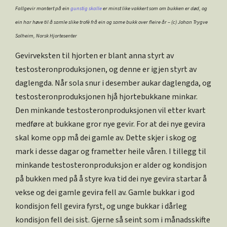
Fallgevir montert på ein
gunstig skalle
er minst like vakkert som om bukken er død, og
ein har høve til å samle slike trofè frå ein og same bukk over fleire år – (c) Johan Trygve
Solheim, Norsk Hjortesenter
Gevirveksten til hjorten er blant anna styrt av
testosteronproduksjonen, og denne er igjen styrt av
daglengda. Når sola snur i desember aukar daglengda, og
testosteronproduksjonen hjå hjortebukkane minkar.
Den minkande testosteronproduksjonen vil etter kvart
medføre at bukkane gror nye gevir. For at dei nye gevira
skal kome opp må dei gamle av. Dette skjer i skog og
mark i desse dagar og frametter heile våren. I tillegg til
minkande testosteronproduksjon er alder og kondisjon
på bukken med på å styre kva tid dei nye gevira startar å
vekse og dei gamle gevira fell av. Gamle bukkar i god
kondisjon fell gevira fyrst, og unge bukkar i dårleg
kondisjon fell dei sist. Gjerne så seint som i månadsskifte