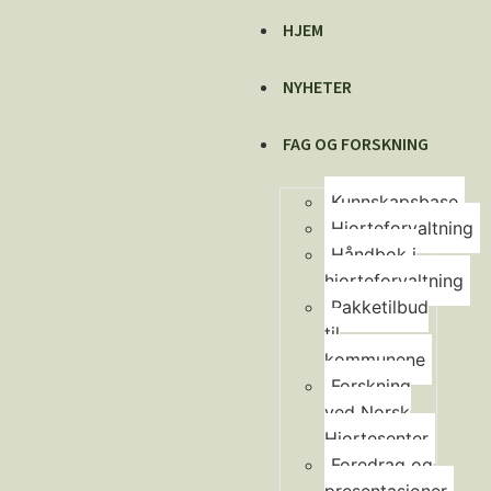
HJEM
NYHETER
FAG OG FORSKNING
Kunnskapsbase
Hjorteforvaltning
Håndbok i
hjorteforvaltning
Pakketilbud
til
kommunene
Forskning
ved Norsk
Hjortesenter
Foredrag og