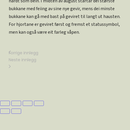
hardt som bein. I midten av august startar dei største
bukkane med feiing av sine nye gevir, mens dei minste
bukkane kan gå med bast på geviret til langt ut hausten.
For hjortane er geviret først og fremst et statussymbol,
men kan også være eit farleg våpen.
Forrige innlegg
Neste innlegg