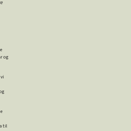
re
le
ar og
vi
 og
te
 til