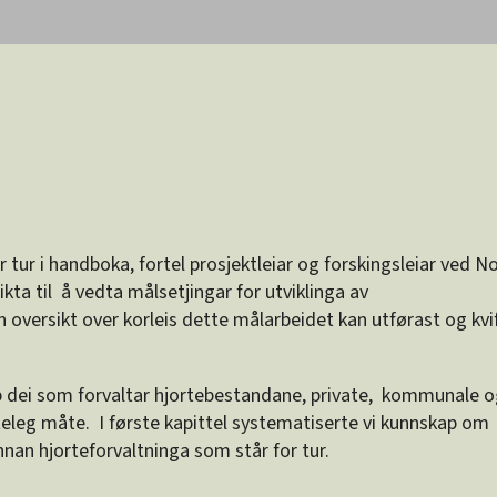
ur i handboka, fortel prosjektleiar og forskingsleiar ved N
kta til å vedta målsetjingar for utviklinga av
n oversikt over korleis dette målarbeidet kan utførast og kvi
 dei som forvaltar hjortebestandane, private, kommunale 
tteleg måte. I første kapittel systematiserte vi kunnskap om
nan hjorteforvaltninga som står for tur.