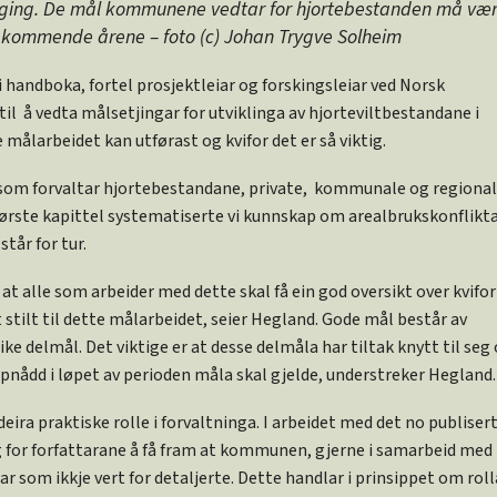
ging. De mål kommunene vedtar for hjortebestanden må væ
e kommende årene – foto (c) Johan Trygve Solheim
handboka, fortel prosjektleiar og forskingsleiar ved Norsk
il å vedta målsetjingar for utviklinga av hjorteviltbestandane i
målarbeidet kan utførast og kvifor det er så viktig.
som forvaltar hjortebestandane, private, kommunale og regiona
 første kapittel systematiserte vi kunnskap om arealbrukskonflikt
tår for tur.
 at alle som arbeider med dette skal få ein god oversikt over kvifor 
 stilt til dette målarbeidet, seier Hegland. Gode mål består av
e delmål. Det viktige er at desse delmåla har tiltak knytt til seg
ppnådd i løpet av perioden måla skal gjelde, understreker Hegland.
ra praktiske rolle i forvaltninga. I arbeidet med det no publiser
g for forfattarane å få fram at kommunen, gjerne i samarbeid med
som ikkje vert for detaljerte. Dette handlar i prinsippet om rolla