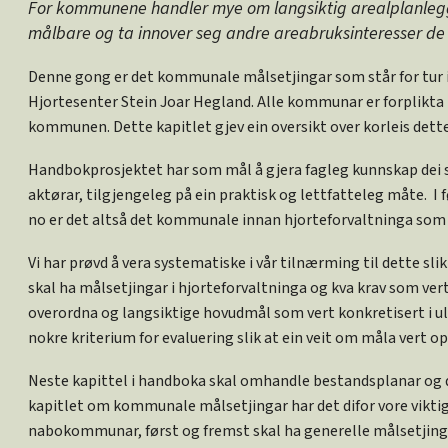
For kommunene handler mye om langsiktig arealplanleg
målbare og ta innover seg andre areabruksinteresser d
Denne gong er det kommunale målsetjingar som står for tur i 
Hjortesenter Stein Joar Hegland. Alle kommunar er forplikta t
kommunen. Dette kapitlet gjev ein oversikt over korleis dette 
Handbokprosjektet har som mål å gjera fagleg kunnskap dei 
aktørar, tilgjengeleg på ein praktisk og lettfatteleg måte. I
no er det altså det kommunale innan hjorteforvaltninga som s
Vi har prøvd å vera systematiske i vår tilnærming til dette slik
skal ha målsetjingar i hjorteforvaltninga og kva krav som vert
overordna og langsiktige hovudmål som vert konkretisert i ulik
nokre kriterium for evaluering slik at ein veit om måla vert o
Neste kapittel i handboka skal omhandle bestandsplanar og dei
kapitlet om kommunale målsetjingar har det difor vore vikti
nabokommunar, først og fremst skal ha generelle målsetjingar 