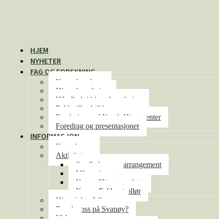
HJEM
NYHETER
FAG OG FORSKNING
Kunnskapsbase
Hjorteforvaltning
Håndbok i hjorteforvaltning
Pakketilbud til kommunene
Forskning ved Norsk Hjortesenter
Foredrag og presentasjoner
INFORMASJON
Kontakt oss
Aktiviteter
Se alle kurs og arrangement
Viltseminaret
Kurs – Hjorteoppdrett
Kurs – Feltkontrollør
Hjortejakt på Svanøy
Besøke oss på Svanøy?
Video