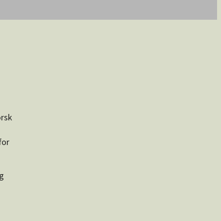
orsk
for
og