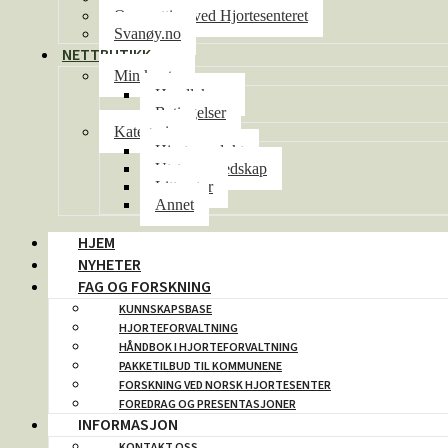
Overnatting ved Hjortesenteret
Svanøy.no
NETTBUTIKK
Min konto
Handlekurv
Betingelser
Kategorier
Hjorteprodukt
Utstyr og redskap
Litteratur
Annet
HJEM
NYHETER
FAG OG FORSKNING
KUNNSKAPSBASE
HJORTEFORVALTNING
HÅNDBOK I HJORTEFORVALTNING
PAKKETILBUD TIL KOMMUNENE
FORSKNING VED NORSK HJORTESENTER
FOREDRAG OG PRESENTASJONER
INFORMASJON
KONTAKT OSS