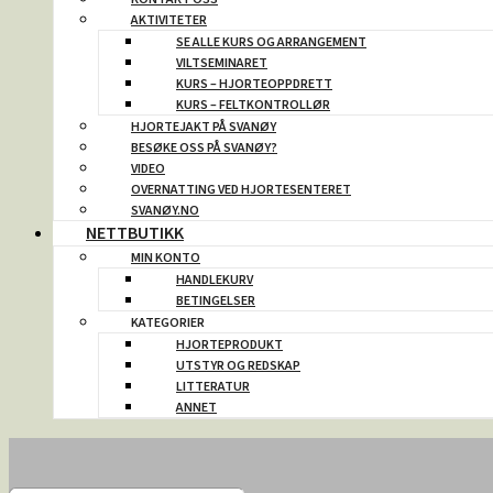
AKTIVITETER
SE ALLE KURS OG ARRANGEMENT
VILTSEMINARET
KURS – HJORTEOPPDRETT
KURS – FELTKONTROLLØR
HJORTEJAKT PÅ SVANØY
BESØKE OSS PÅ SVANØY?
VIDEO
OVERNATTING VED HJORTESENTERET
SVANØY.NO
NETTBUTIKK
MIN KONTO
HANDLEKURV
BETINGELSER
KATEGORIER
HJORTEPRODUKT
UTSTYR OG REDSKAP
LITTERATUR
ANNET