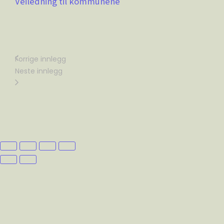
Veiledning til kommunene
Forrige innlegg
Neste innlegg