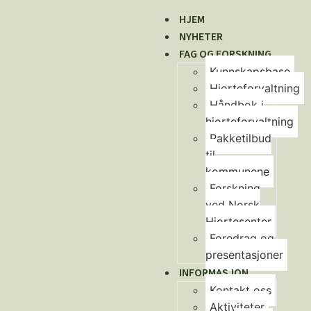
HJEM
NYHETER
FAG OG FORSKNING
Kunnskapsbase
Hjorteforvaltning
Håndbok i
hjorteforvaltning
Pakketilbud
til
kommunene
Forskning
ved Norsk
Hjortesenter
Foredrag og
presentasjoner
INFORMASJON
Kontakt oss
Aktiviteter