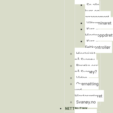
Se alle
kurs og
arrangement
Viltseminaret
Kurs –
Hjorteoppdret
Kurs –
Feltkontrollør
Hjortejakt
på Svanøy
Besøke oss
på Svanøy?
Video
Overnatting
ved
Hjortesenteret
Svanøy.no
NETTBUTIKK