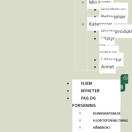
Min konto
Handlekurv
Betingelser
Kategorier
Hjorteproduk
Utstyr
og
redskap
Litteratur
Annet
HJEM
0
NYHETER
FAG OG
FORSKNING
KUNNSKAPSBASE
HJORTEFORVALTNING
HÅNDBOK I