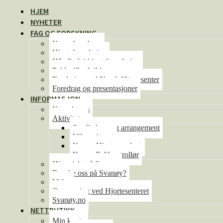
HJEM
NYHETER
FAG OG FORSKNING
Kunnskapsbase
Hjorteforvaltning
Håndbok i hjorteforvaltning
Pakketilbud til kommunene
Forskning ved Norsk Hjortesenter
Foredrag og presentasjoner
INFORMASJON
Kontakt oss
Aktiviteter
Se alle kurs og arrangement
Viltseminaret
Kurs – Hjorteoppdrett
Kurs – Feltkontrollør
Hjortejakt på Svanøy
Besøke oss på Svanøy?
Video
Overnatting ved Hjortesenteret
Svanøy.no
NETTBUTIKK
Min konto