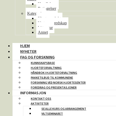
Handlekurv
Betingelser
Kategorier
Hjorteprodukt
Utstyr og redskap
Litteratur
Annet
HJEM
NYHETER
FAG OG FORSKNING
KUNNSKAPSBASE
HJORTEFORVALTNING
HÅNDBOK I HJORTEFORVALTNING
PAKKETILBUD TIL KOMMUNENE
FORSKNING VED NORSK HJORTESENTER
FOREDRAG OG PRESENTASJONER
INFORMASJON
KONTAKT OSS
AKTIVITETER
SE ALLE KURS OG ARRANGEMENT
VILTSEMINARET