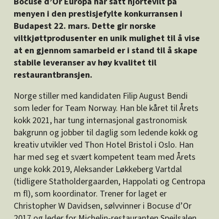
Bocuse d’Or Europa har satt hjortevilt på
menyen i den prestisjefylte konkurransen i
Budapest 22. mars. Dette gir norske
viltkjøttprodusenter en unik mulighet til å vise
at en gjennom samarbeid er i stand til å skape
stabile leveranser av høy kvalitet til
restaurantbransjen.
Norge stiller med kandidaten Filip August Bendi
som leder for Team Norway. Han ble kåret til Årets
kokk 2021, har tung internasjonal gastronomisk
bakgrunn og jobber til daglig som ledende kokk og
kreativ utvikler ved Thon Hotel Bristol i Oslo. Han
har med seg et svært kompetent team med Årets
unge kokk 2019, Aleksander Løkkeberg Vartdal
(tidligere Statholdergaarden, Happolati og Centropa
m fl), som koordinator. Trener for laget er
Christopher W Davidsen, sølvvinner i Bocuse d’Or
2017 og leder for Michelin-restauranten Speilsalen