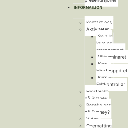
presentasjoner
INFORMASJON
Kontakt oss
Aktiviteter
Se alle
kurs og
arrangement
Viltseminaret
Kurs –
Hjorteoppdret
Kurs –
Feltkontrollør
Hjortejakt
på Svanøy
Besøke oss
på Svanøy?
Video
Overnatting