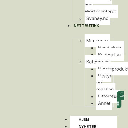
ved
Hjortesenteret
Svanøy.no
NETTBUTIKK
Min konto
Handlekurv
Betingelser
Kategorier
Hjorteproduk
Utstyr
og
redskap
Litteratur
Annet
0
HJEM
NYHETER