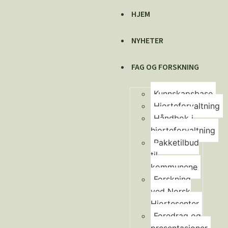
HJEM
NYHETER
FAG OG FORSKNING
Kunnskapsbase
Hjorteforvaltning
Håndbok i
hjorteforvaltning
Pakketilbud
til
kommunene
Forskning
ved Norsk
Hjortesenter
Foredrag og