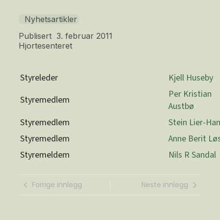
Nyhetsartikler
Publisert
3. februar 2011
Hjortesenteret
Styreleder
Kjell Huseby
Per Kristian
Styremedlem
Austbø
Styremedlem
Stein Lier-Ha
Styremedlem
Anne Berit Lø
Styremeldem
Nils R Sandal
Forrige innlegg
Neste innlegg